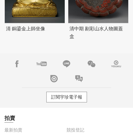
清 銅鎏金上師坐像
清中期 剔彩山水人物圖蓋
盒
訂閱宇珍電子報
拍賣
最新拍賣
競投登記