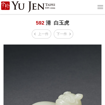
宇
選
單
珍
國
592
清 白玉虎
際
上一件
下一件
藝
術
|
Yu
Jen
Taipei