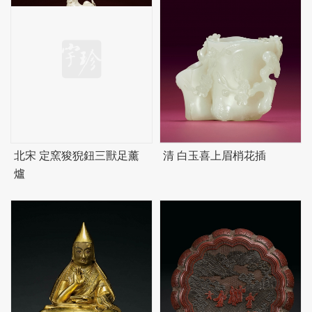
北宋 定窯狻猊鈕三獸足薰
清 白玉喜上眉梢花插
爐