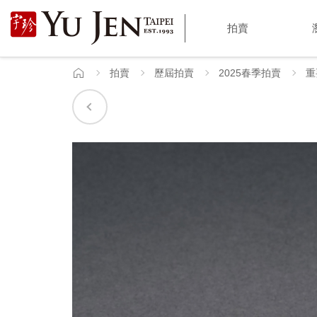
宇
拍賣
珍
國
拍賣
歷屆拍賣
2025春季拍賣
重
首
頁
際
藝
術
|
Yu
Jen
Taipei