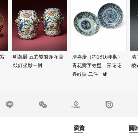
紫
明萬曆 五彩雙獅穿花圖
清嘉慶（約1816年製）
清
鼓釘坐墩一對
青花壽字紋盤、青花花
棱
卉紋盤 二件一組
瀏覽
關