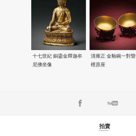
十七世紀 銅鎏金釋迦牟
清雍正 金釉碗一對暨
尼佛坐像
檀原座
拍賣