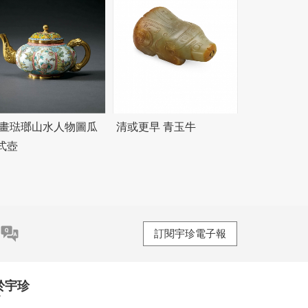
 畫琺瑯山水人物圖瓜
清或更早 青玉牛
式壺
訂閱宇珍電子報
於宇珍