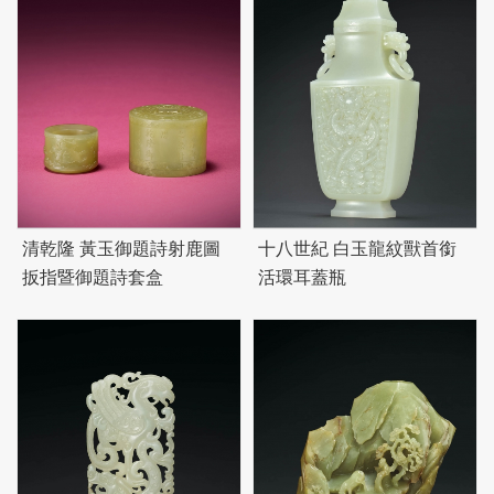
清乾隆 黃玉御題詩射鹿圖
十八世紀 白玉龍紋獸首銜
扳指暨御題詩套盒
活環耳蓋瓶