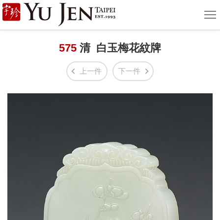
宇
選
單
珍
國
575
清 白玉梅花紋牌
際
上一件
下一件
藝
術
|
Yu
Jen
Taipei