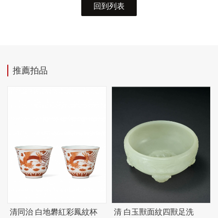
回到列表
推薦拍品
清同治 白地礬紅彩鳳紋杯
清 白玉獸面紋四獸足洗