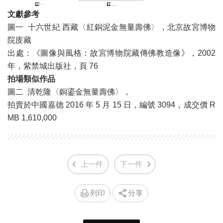
文獻參考
圖一 十六世紀 西藏〈紅銅泥金無量壽佛〉，北京故宮博物
院庋藏
出處：《圖像與風格：故宮博物院藏傳佛教造像》，2002
年，紫禁城出版社，頁 76
拍場類似作品
圖二 清乾隆〈銅鎏金無量壽佛〉，
拍賣於中國嘉德 2016 年 5 月 15 日，編號 3094，成交價 R
MB 1,610,000
上一件
下一件
列印
分享