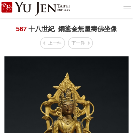
宇
選
單
珍
國
567
十八世紀 銅鎏金無量壽佛坐像
際
上一件
下一件
藝
術
|
Yu
Jen
Taipei