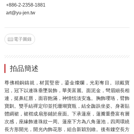
+886-2-2358-1881
art@yu-jen.tw
電子圖錄
拍品簡述
尊佛精銅鑄就，材質堅密，鎏金燦爛，光彩奪目。頭戴寶
冠，冠下以連珠垂墜裝飾，華美富麗。面泥金，彎眉細長相
連，挺鼻紅唇，面容飽滿，神情恬淡安逸。胸飾瓔珞，臂飾
寶釧。雙手結禪定印並托珊瑚寶瓶，結全跏趺坐姿。身著貼
體綢裙，裙褶成扇形鋪於座面。下承蓮座，蓮瓣重疊富有層
次感，座緣飾連珠紋一周。蓮座下方為八角蓮池，四周環繞
長方形開光，開光內飾花形，組合新穎別緻。後有鏤空長方