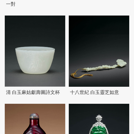
一對
清 白玉麻姑獻壽圖詩文杯
十八世紀 白玉靈芝如意