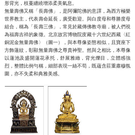
形背光，枝蔓纏繞增添柔美氣息。
無量壽佛又稱「長壽佛」，是阿彌陀佛的意譯，為西方極樂
世界教主，代表壽命延長，廣受歡迎。與白度母和尊勝度母
組合，稱為「長壽三佛」，常見於藏傳佛教寺廟，被人們視
為福壽吉祥的象徵。北京故宮博物院庋藏十六世紀西藏〈紅
銅泥金無量壽佛〉（圖一），與本尊像姿態相似，且寶座下
方飾蓮紋，彰顯無量壽佛之尊貴神聖。然與之相比，本尊像
以蓮池及盛開蓮花承托，舒展雅緻，背光爍目，立體感強
烈，整體比例勻稱，細部表現一絲不苟，既蘊含莊重肅穆氛
圍，亦不失柔和典雅美感。