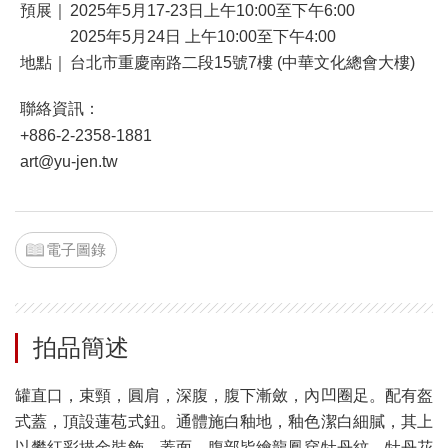
預展｜
2025年5月17-23日上午10:00至下午6:00
2025年5月24日 上午10:00至下午4:00
地點｜
台北市重慶南路二段15號7樓 (中華文化總會大樓)
聯絡資訊：
+886-2-2358-1881
art@yu-jen.tw
電子圖錄
拍品簡述
罐直口，束頸，圓肩，深腹，腹下漸斂，內凹圈足。配有盔
式蓋，頂設蓮苞式鈕。通體施白釉地，釉色潔白細膩，其上
以礬紅彩描金裝飾。蓋面、腹部皆繪龍鳳穿牡丹紋，牡丹花