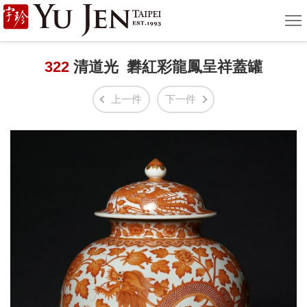
宇
選
單
珍
國
322
清道光 礬紅彩龍鳳呈祥蓋罐
際
上一件
下一件
藝
術
|
Yu
Jen
Taipei