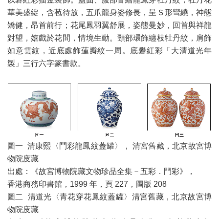
華美盛綻，含苞待放，五爪龍身姿修長，呈Ｓ形彎繞，神態
矯健，昂首前行；花尾鳳羽翼舒展，姿態曼妙，回首與祥龍
對望，嬉戲於花間，情境生動。頸部環飾纏枝牡丹紋，肩飾
如意雲紋，近底處飾蓮瓣紋一周。底礬紅彩「大清道光年
製」三行六字篆書款。
圖一 清康熙〈鬥彩龍鳳紋蓋罐〉， 清宮舊藏，北京故宮博
物院庋藏
出處：《故宮博物院藏文物珍品全集－五彩．鬥彩》，
香港商務印書館，1999 年，頁 227，圖版 208
圖二 清道光〈青花穿花鳳紋蓋罐〉清宮舊藏，北京故宮博
物院庋藏