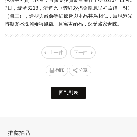
拍場中可資比對者，可參見拍賣於香港佳士得2013年11月2
7日，編號3213，清道光〈礬紅彩描金龍鳳呈祥蓋罐一對〉
（圖三），造型與紋飾等細節皆與本品甚為相似，展現道光
時期瓷器瑰麗雍容風貌，且寓吉納福，深受藏家青睞。
上一件
下一件
列印
分享
回到列表
推薦拍品