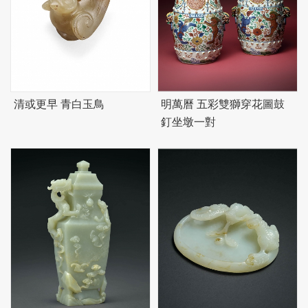
清或更早 青白玉鳥
明萬曆 五彩雙獅穿花圖鼓
釘坐墩一對