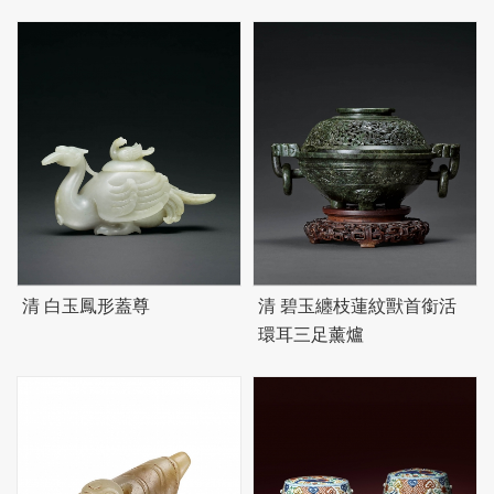
清 白玉鳳形蓋尊
清
碧
玉纏枝蓮紋獸首銜活
環耳三足薰爐