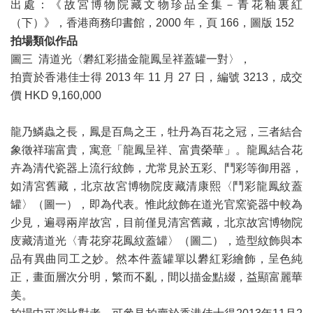
出處：《故宮博物院藏文物珍品全集－青花釉裏紅
（下）》，香港商務印書館，2000 年，頁 166，圖版 152
拍場類似作品
圖三 清道光〈礬紅彩描金龍鳳呈祥蓋罐一對〉，
拍賣於香港佳士得 2013 年 11 月 27 日，編號 3213，成交
價 HKD 9,160,000
龍乃鱗蟲之長，鳳是百鳥之王，牡丹為百花之冠，三者結合
象徵祥瑞富貴，寓意「龍鳳呈祥、富貴榮華」。龍鳳結合花
卉為清代瓷器上流行紋飾，尤常見於五彩、鬥彩等御用器，
如清宮舊藏，北京故宮博物院庋藏清康熙〈鬥彩龍鳳紋蓋
罐〉（圖一），即為代表。惟此紋飾在道光官窯瓷器中較為
少見，遍尋兩岸故宮，目前僅見清宮舊藏，北京故宮博物院
庋藏清道光〈青花穿花鳳紋蓋罐〉（圖二），造型紋飾與本
品有異曲同工之妙。然本件蓋罐單以礬紅彩繪飾，呈色純
正，畫面層次分明，繁而不亂，間以描金點綴，益顯富麗華
美。