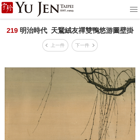
宇
選
單
珍
國
219
明治時代 天鵞絨友禪雙鴨悠游圖壁掛
際
上一件
下一件
藝
術
|
Yu
Jen
Taipei