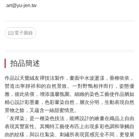
art@yu-jen.tw
電子圖錄
拍品簡述
作品以天鵞絨友禪技法製作，畫面中水波盪漾，垂柳依依，
營造出寧靜祥和的自然景致。一對野鴨相伴而行，姿態優
雅，彼此依偎，增添溫馨氛圍。細緻的染色工藝使作品猶如
精心設計彩墨畫，色彩暈染自然，層次分明，生動表現自然
景物之餘，又蘊含一絲甜蜜情意。
「友禪染」是一種染色技法，能將設計的繪畫在織品上自由
表現其豐富性。其獨特工藝使布匹上出現多彩色調和筆觸自
由的紋樣，與以往紮染、刺繡所表現質感完全不同，更發展