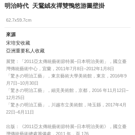
明治時代 天鵞絨友禪雙鴨悠游圖壁掛
62.7x59.7cm
來源
宋培安收藏
亞洲重要私人收藏
展覽：「2011亞太傳統藝術節特展–日本明治美術」，國立臺
灣傳統藝術中心，宜蘭，2011年7月8日–2012年1月8日
「驚きの明治工藝」，東京藝術大學美術館，東京，2016年9
月7日–10月30日
「驚きの明治工藝」，細見美術館，京都，2016 年11月12日–
12月25日
「驚きの明治工藝」，川越市立美術館，埼玉縣，2017年4月
22日–6月11日
出版：《2011亞太傳統藝術節特展–日本明治美術》，國立臺
灣傳統藝術總處籌備處，2011 年，頁 176