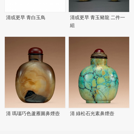
清或更早 青白玉鳥
清或更早 青玉豬龍 二件一
組
清 瑪瑙巧色蘆雁圖鼻煙壺
清 綠松石光素鼻煙壺