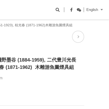
開
English
啟
Facebook
WeChat
搜
51-1923), 桂光春 (1871-1962)木雕游魚圖煙具組
尋
欄
位
野墨谷 (1884-1959), 二代豊川光長
 桂光春 (1871-1962) 木雕游魚圖煙具組
cm