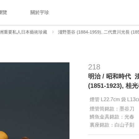
瀏覽
關於宇珍
洲重要私人日本藝術珍藏
淺野墨谷 (1884-1959), 二代豊川光長 (18
218
明治 / 昭和時代 淺
(1851-1923),
煙管 L22.7cm 袋 L13
煙管筒銘款：墨谷刀
鱒魚金具銘款：光春
裏座銘款：白山子刻