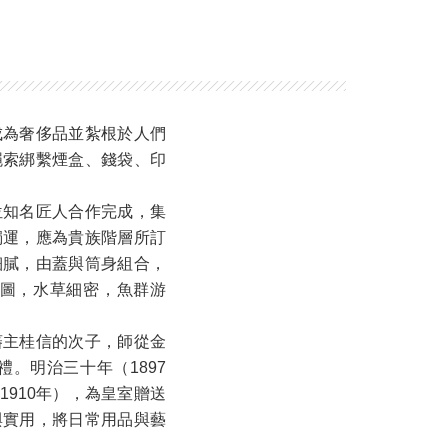
成為奢侈品並紮根於人們
繩索綁繫煙盒、錢袋、印
位知名匠人合作完成，集
獨運，應為貴族階層所訂
細膩，由蓋與筒身組合，
圖，水草細密，魚群游
藩主桂信的次子，師從金
。明治三十年（1897
910年），為皇室贈送
與實用，將日常用品與藝