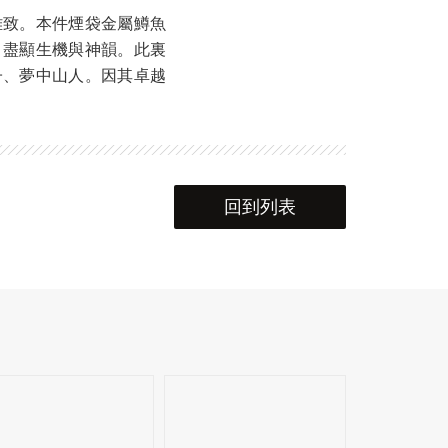
雅致。本件煙袋金屬鱒魚
，盡顯生機與神韻。此裏
子、夢中山人。因其卓越
。
回到列表