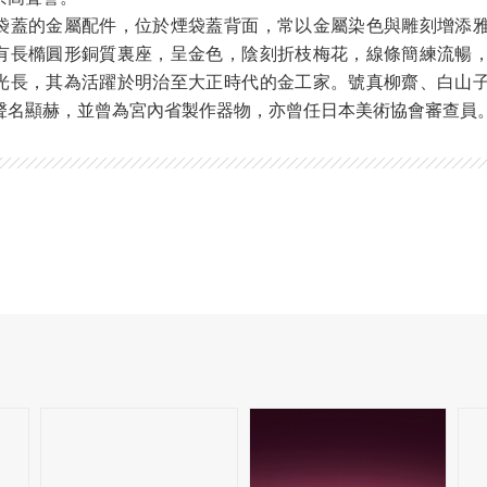
袋蓋的金屬配件，位於煙袋蓋背面，常以金屬染色與雕刻增添
有長橢圓形銅質裏座，呈金色，陰刻折枝梅花，線條簡練流暢
光長，其為活躍於明治至大正時代的金工家。號真柳齋、白山
聲名顯赫，並曾為宮內省製作器物，亦曾任日本美術協會審查員