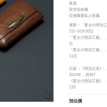
來源
宋培安收藏
亞洲重要私人收藏
展覽：「驚きの明治工
7日–10月30日
「驚きの明治工藝」，細見
日
「驚きの明治工藝」，川
11日
出版：《明治之美》
2013年，頁467
《驚きの明治工藝》，東
110
預估價