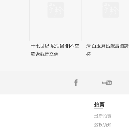
十七世紀 尼泊爾 銅不空
清 白玉麻姑獻壽圖詩
羂索觀音立像
杯
拍賣
最新拍賣
競投須知