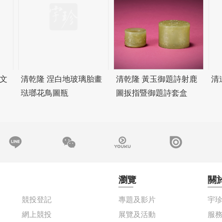
文
清乾隆 涅白地玻璃胎畫
清乾隆 黃玉御題詩射鹿
清
琺瑯花鳥圖瓶
圖扳指暨御題詩套盒
瀏覽
關
競投登記
專題及影片
宇
網上競投
展覽及活動
服