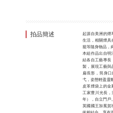
拍品簡述
起源自美洲的煙
生活，相關煙具
籠等隨身物品，
本組作品出自明
結各自工藝專長
製，展現工藝與
扁長形，筒身口
弋，姿態輕盈靈
皮革煙袋上的金
工家豊川光長，
年），自立門戶
英國國王加冕賀
術相結合，享有