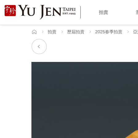
宇
拍賣
珍
國
拍賣
歷屆拍賣
2025春季拍賣
亞
首
頁
際
藝
術
|
Yu
Jen
Taipei