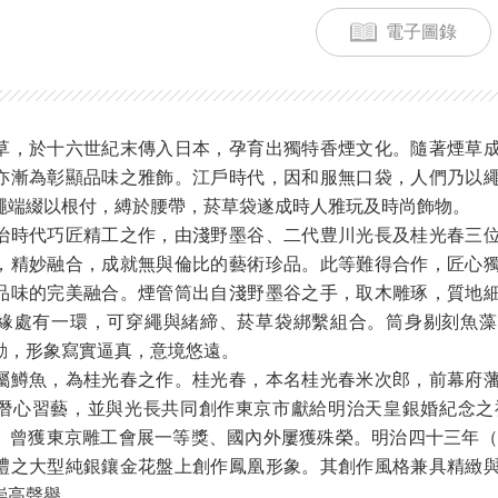
電子圖錄
草，於十六世紀末傳入日本，孕育出獨特香煙文化。隨著煙草
亦漸為彰顯品味之雅飾。江戶時代，因和服無口袋，人們乃以
繩端綴以根付，縛於腰帶，菸草袋遂成時人雅玩及時尚飾物。
治時代巧匠精工之作，由淺野墨谷、二代豊川光長及桂光春三
，精妙融合，成就無與倫比的藝術珍品。此等難得合作，匠心
品味的完美融合。煙管筒出自淺野墨谷之手，取木雕琢，質地
緣處有一環，可穿繩與緒締、菸草袋綁繫組合。筒身剔刻魚藻
動，形象寫實逼真，意境悠遠。
屬鱒魚，為桂光春之作。桂光春，本名桂光春米次郎，前幕府
潛心習藝，並與光長共同創作東京市獻給明治天皇銀婚紀念之禮
。曾獲東京雕工會展一等獎、國內外屢獲殊榮。明治四十三年（1
禮之大型純銀鑲金花盤上創作鳳凰形象。其創作風格兼具精緻
崇高聲譽。