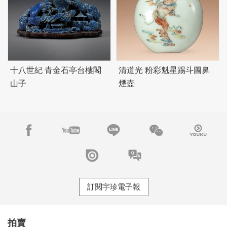
十八世紀 青金石亭台樓閣
清道光 粉彩魁星踢斗圖鼻
山子
煙壺
訂閱宇珍電子報
拍賣