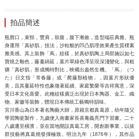
拍品簡述
瓶唇口，束頸，豐肩，鼓腹，腹下漸斂，造型端莊典雅。瓶
身運用「真砂肌」技法，沙粒般的凹凸肌理效果產生質樸素
雅美感。其上裝飾「蔦」紋樣，於真砂肌陶上局部施以如七
寶燒之釉色，藤蔓綿延，葉片翠綠色澤呈現深淺變化，與粗
獷「真砂肌」形成獨特對比，映襯出盎然生機。「蔦」（つ
た）日文指「常春藤」或「爬藤類植物」，因葉片形狀優
美，且其蔓延特性也象徵著延續、家庭繁榮等吉祥寓意，深
受日本文化喜愛。此種紋樣廣泛出現於日本陶器、金工、織
物、家徽等裝飾，體現日本傳統工藝獨特韻味。
宮川香山為日本著名陶藝大師，原籍京都真葛原，幼年隨父
學習陶瓷製作，九歲便入南畫家長喜庵義亮門下習畫。二十
八歲遷至橫濱，並在當地開設真葛工房，開創新事業，以拔
群技藝將真葛燒發揮極致。明治九年（1876年），其作品