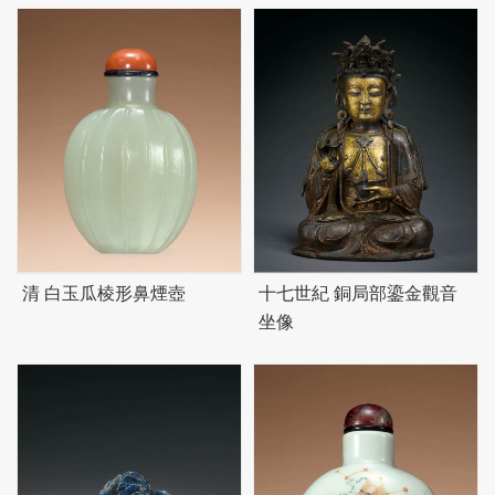
清 白玉瓜棱形鼻煙壺
十七世紀 銅局部鎏金觀音
坐像