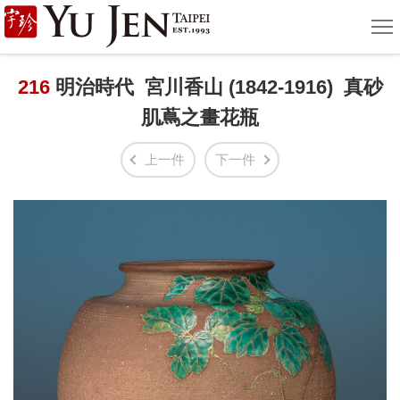
宇
選
單
珍
國
216
明治時代 宮川香山 (1842-1916) 真砂
肌蔦之畫花瓶
際
藝
上一件
下一件
術
|
Yu
Jen
Taipei