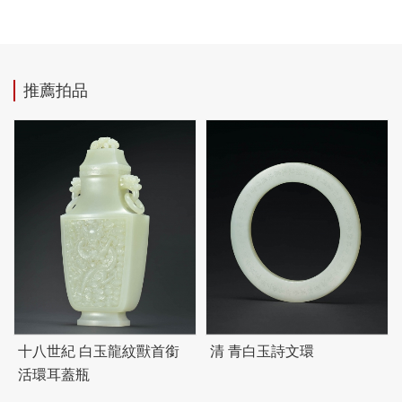
推薦拍品
十八世紀 白玉龍紋獸首銜
清 青白玉詩文環
活環耳蓋瓶