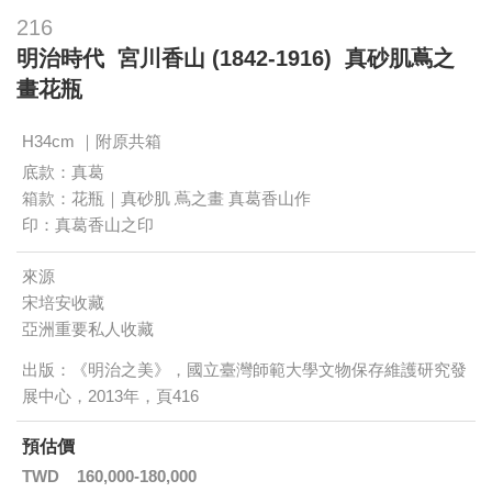
216
明治時代 宮川香山 (1842-1916) 真砂肌蔦之
畫花瓶
H34cm ｜附原共箱
底款：真葛
箱款：花瓶｜真砂肌 蔦之畫 真葛香山作
印：真葛香山之印
來源
宋培安收藏
亞洲重要私人收藏
出版：《明治之美》，國立臺灣師範大學文物保存維護研究發
展中心，2013年，頁416
預估價
TWD
160,000-180,000