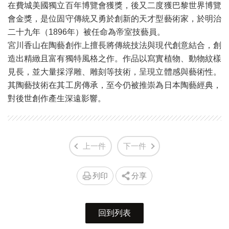
在費城美國獨立百年博覽會獲獎，後又二度獲巴黎世界博覽
會金獎，是位固守傳統又勇於創新的天才型藝術家，於明治
二十九年（1896年）被任命為帝室技藝員。
宮川香山在陶藝創作上擅長將傳統技法與現代創意結合，創
造出精緻且富有獨特風格之作。作品以寫實植物、動物紋樣
見長，並大量採浮雕、雕刻等技術，呈現立體感與藝術性。
其陶藝技術在其工房傳承，至今仍被推崇為日本陶藝經典，
對後世創作產生深遠影響。
上一件
下一件
列印
分享
回到列表