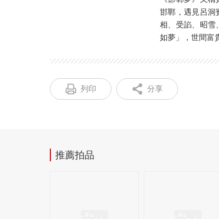
邯鄲，遇見呂洞
相、受諂、昭雪
如夢」，世間富
列印
分享
推薦拍品