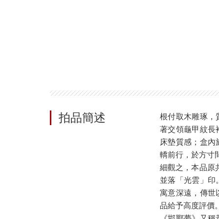
拍品簡述
根付取木雕琢，
著交領龜甲紋長
床墊質感；盒內
轎前行，於方寸
細觀之，本品原共
並落「光雲」印
寓意深遠，傳世
品給予高度評價
《邯鄲夢》又稱