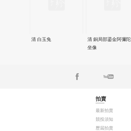
清 白玉兔
清 銅局部鎏金阿彌陀
坐像
拍賣
最新拍賣
競投須知
歷屆拍賣