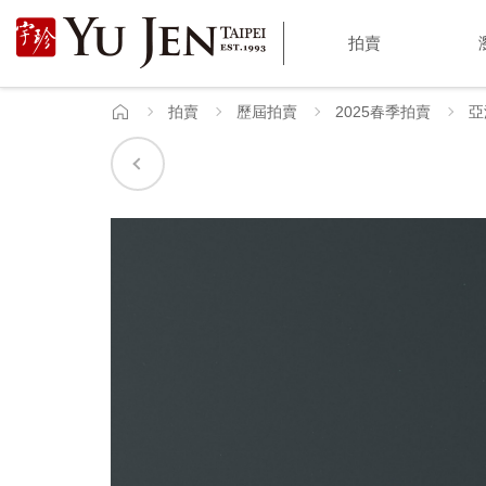
宇
拍賣
珍
國
拍賣
歷屆拍賣
2025春季拍賣
亞
首
頁
際
藝
術
|
Yu
Jen
Taipei