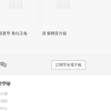
或更早 青白玉兔
清 紫檀長方箱
訂閱宇珍電子報
於宇珍
珍介紹
務項目
聞中心