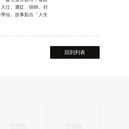
、入仕、遭貶、掛帥、封
悟學仙。故事點出「人生
回到列表