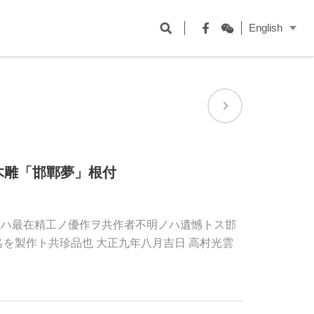
開
English
啟
Facebook
WeChat
搜
尋
欄
位
 木雕「邯鄲夢」根付
生ハ最在精工ノ優作ヲ共作者不明ノハ遺憾トス邯
名を製作ト共珍品也 大正九年八月吉日 高村光雲