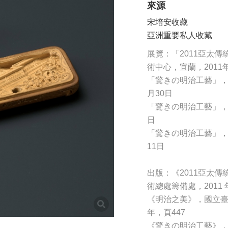
來源
宋培安收藏
亞洲重要私人收藏
展覽：「2011亞太
術中心，宜蘭，2011年
「驚きの明治工藝」，東
月30日
「驚きの明治工藝」，細見
日
「驚きの明治工藝」，川
11日
出版：《2011亞太
術總處籌備處，2011 
《明治之美》，國立臺
年，頁447
《驚きの明治工藝》，東