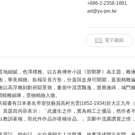
+886-2-2358-1881
art@yu-jen.tw
電子圖錄
質地細膩，色澤樸雅。以古典傳奇小說《邯鄲夢》為主題，雕
袍，華美精緻。臥榻呈長方形，分蓋與盒身可開闔，蓋面精雕
施以高浮雕刻劃府邸景致，畫面中流雲飄逸，迴廊連綿，城門
間精雕細琢，景物精緻入微。
箱書有日本著名帝室技藝員高村光雲(1852-1934)於大正九年（
。其題寫內容表示：「此盧生之作，實為精工之優品，然作者
以教訓著稱，而此件作品亦堪稱珍品。」言辭中流露讚賞之情
。
黃梁記、枕中記，出自唐朝文人沈既濟。故事講述開元年間，