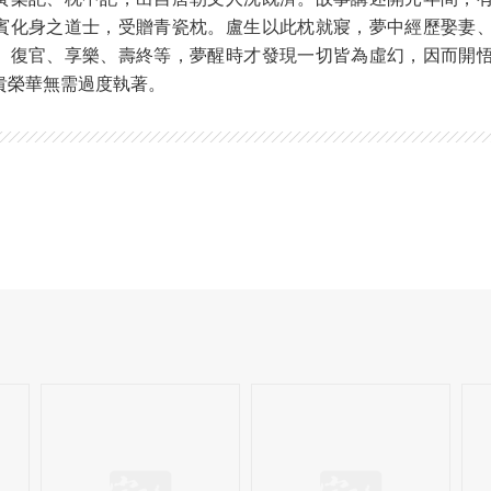
賓化身之道士，受贈青瓷枕。盧生以此枕就寢，夢中經歷娶妻
、復官、享樂、壽終等，夢醒時才發現一切皆為虛幻，因而開
貴榮華無需過度執著。