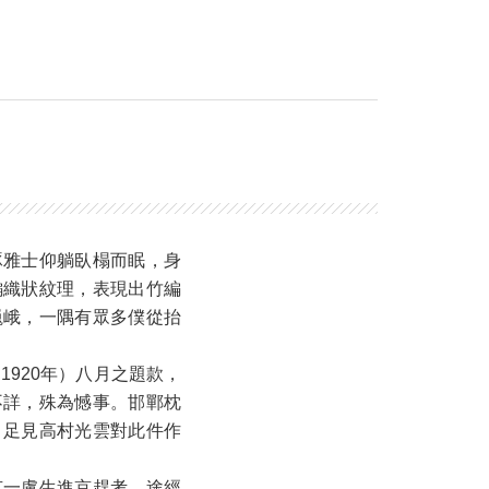
琢雅士仰躺臥榻而眠，身
編織狀紋理，表現出竹編
巍峨，一隅有眾多僕從抬
1920年）八月之題款，
不詳，殊為憾事。邯鄲枕
，足見高村光雲對此件作
有一盧生進京趕考，途經