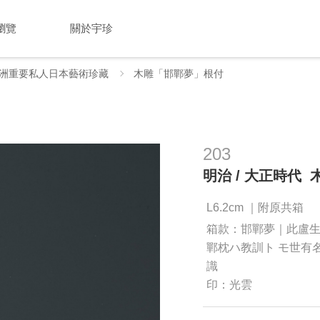
瀏覽
關於宇珍
洲重要私人日本藝術珍藏
木雕「邯鄲夢」根付
203
明治 / 大正時代
L6.2cm ｜附原共箱
箱款：邯鄲夢｜此盧
鄲枕ハ教訓ト モ世有
識
印：光雲