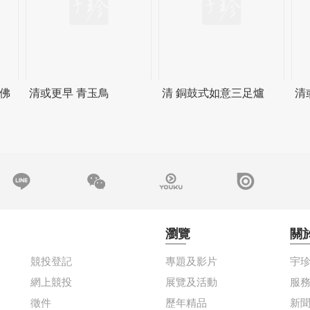
佛
清或更早 青玉鳥
清 銅鼓式如意三足爐
清
瀏覽
關
競投登記
專題及影片
宇
網上競投
展覽及活動
服
徵件
歷年精品
新