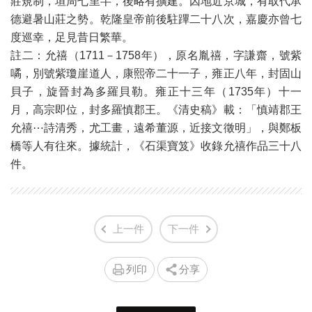
莊規制，垣周七里半，後略有擴建。因地近京城，有取代承
德避暑山莊之勢。乾隆皇帝前後駐蹕二十八次，嘉慶亦曾七
度巡幸，足見昔日繁華。
註二：允禧（1711－1758年），原名胤禧，字謙齋，號紫
噊，別號紫瓊崖道人，康熙帝二十一子，雍正八年，封固山
貝子，旋晉封為多羅貝勒。雍正十三年（1735年）十一
月，高宗即位，封多羅慎郡王。《清史稿》載：「慎靖郡王
允禧⋯詩清秀，尤工畫，遠希董源，近接文徵明」，與鄭板
橋等人有往來。據統計，《石渠寶笈》收錄允禧作品三十八
件。
上一件
下一件
列印
分享