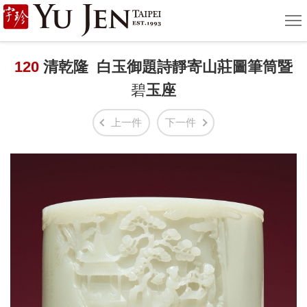
宇
選
單
珍
國
120
清乾隆 白玉御題詩靜寄山莊圖筆筒暨
碧
玉座
際
藝
上一件
下一件
術
|
Yu
Jen
Taipei