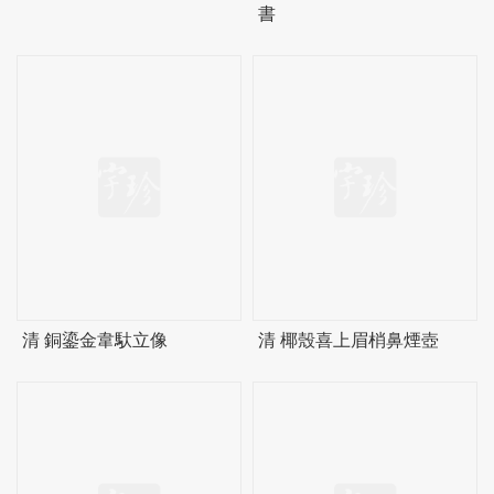
書
清 銅鎏金韋馱立像
清 椰殼喜上眉梢鼻煙壺