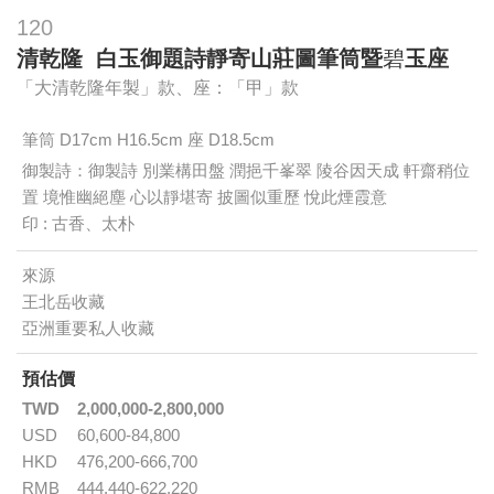
120
清乾隆 白玉御題詩靜寄山莊圖筆筒暨
碧
玉座
「大清乾隆年製」款、座：「甲」款
筆筒 D17cm H16.5cm 座 D18.5cm
御製詩：御製詩 別業構田盤 潤挹千峯翠 陵谷因天成 軒齋稍位
置 境惟幽絕塵 心以靜堪寄 披圖似重歷 悅此煙霞意
印 : 古香、太朴
來源
王北岳收藏
亞洲重要私人收藏
預估價
TWD
2,000,000-2,800,000
USD
60,600-84,800
HKD
476,200-666,700
RMB
444,440-622,220