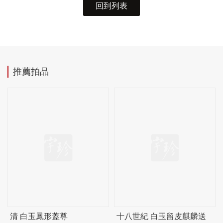
回到列表
推薦拍品
清 白玉鳳形蓋尊
十八世紀 白玉留皮麒麟送