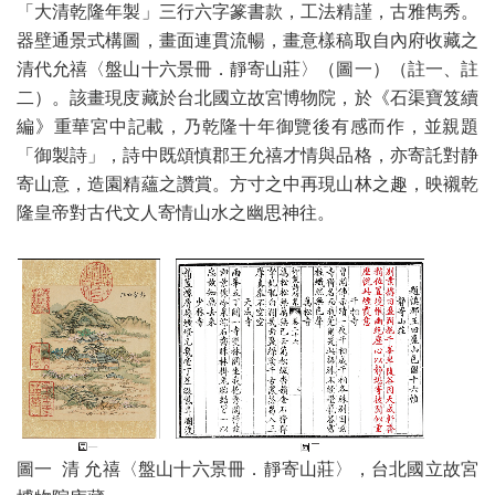
「大清乾隆年製」三行六字篆書款，工法精謹，古雅雋秀。
器壁通景式構圖，畫面連貫流暢，畫意樣稿取自內府收藏之
清代允禧〈盤山十六景冊．靜寄山莊〉（圖一）（註一、註
二）。該畫現庋藏於台北國立故宮博物院，於《石渠寶笈續
編》重華宮中記載，乃乾隆十年御覽後有感而作，並親題
「御製詩」，詩中既頌慎郡王允禧才情與品格，亦寄託對静
寄山意，造園精蘊之讚賞。方寸之中再現山林之趣，映襯乾
隆皇帝對古代文人寄情山水之幽思神往。
圖一 清 允禧〈盤山十六景冊．靜寄山莊〉，台北國立故宮