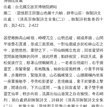
博物院庋藏
出處：台北國立故宮博物院網站
圖二 〈題慎郡王田盤山色圖十六幀．静寄山莊〉御製詩文
出處：《清高宗御製詩文全集(二)》，御製詩初集卷四十
四，頁2-421、2-422
器壁雕飾高山峻嶺，崢嶸兀立，山勢恣縱，砌成界牆，山間
平坡疊石貫通，形成三面景緻。一對仙鹿緩步於松林山石之
中，姿態悠然。重巒之下，一羽仙鶴獨立危岩，回首凝望祥
雲間振翅飛舞的同伴，彼此呼應，動靜相宜，和諧天成。蒼
松挺拔佇立，順著山徑蜿蜒而上，一老者沿徑緩行，右手握
靈芝，長鬢垂髮，長袍飄逸，袖袂似迎風輕拂，小童手持瑞
果，步履輕快，緊隨其後。山石巍峨聳立，山腰圍欄內坐落
一座重簷敞亭，亭旁松影婆娑，意境幽遠，童子於樂臺上擊
磬，閒適自得。下方山逕間，一逸士回首遙望，童子雙手捧
靈芝仙草，輕步向前，流露出仙山遊賞之自在愉悅。奇石峭
列，留白處鐫刻御製詩文，詩錄於《清高宗御製詩文全集
(二)》，乾隆十年〈題慎郡王田盤山色圖十六幀．静寄山