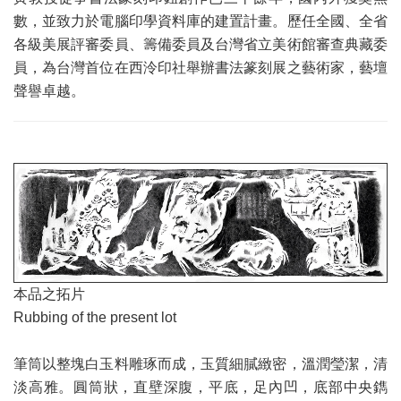
數，並致力於電腦印學資料庫的建置計畫。歷任全國、全省
各級美展評審委員、籌備委員及台灣省立美術館審查典藏委
員，為台灣首位在西泠印社舉辦書法篆刻展之藝術家，藝壇
聲譽卓越。
本品之拓片
Rubbing of the present lot
筆筒以整塊白玉料雕琢而成，玉質細膩緻密，溫潤瑩潔，清
淡高雅。圓筒狀，直壁深腹，平底，足內凹，底部中央鐫