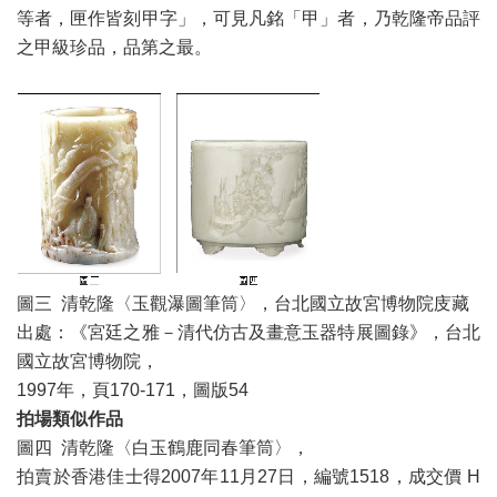
等者，匣作皆刻甲字」，可見凡銘「甲」者，乃乾隆帝品評
之甲級珍品，品第之最。
圖三 清乾隆〈玉觀瀑圖筆筒〉，台北國立故宮博物院庋藏
出處：《宮廷之雅－清代仿古及畫意玉器特展圖錄》，台北
國立故宮博物院，
1997年，頁170-171，圖版54
拍場類似作品
圖四 清乾隆〈白玉鶴鹿同春筆筒〉，
拍賣於香港佳士得2007年11月27日，編號1518，成交價 H