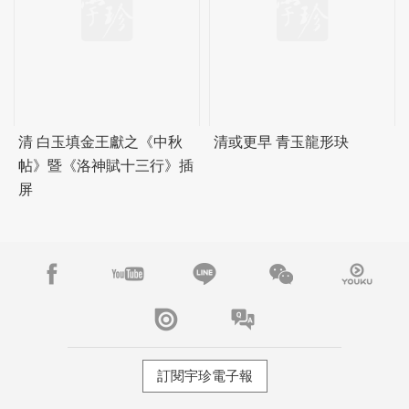
清 白玉填金王獻之《中秋
清或更早 青玉龍形玦
帖》暨《洛神賦十三行》插
屏
訂閱宇珍電子報