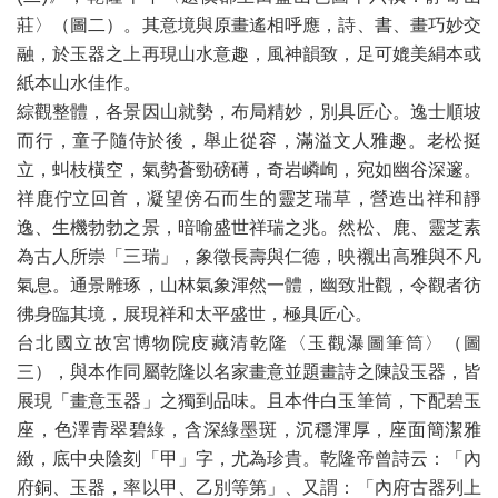
莊〉（圖二）。其意境與原畫遙相呼應，詩、書、畫巧妙交
融，於玉器之上再現山水意趣，風神韻致，足可媲美絹本或
紙本山水佳作。
綜觀整體，各景因山就勢，布局精妙，別具匠心。逸士順坡
而行，童子隨侍於後，舉止從容，滿溢文人雅趣。老松挺
立，虯枝橫空，氣勢蒼勁磅礡，奇岩嶙峋，宛如幽谷深邃。
祥鹿佇立回首，凝望傍石而生的靈芝瑞草，營造出祥和靜
逸、生機勃勃之景，暗喻盛世祥瑞之兆。然松、鹿、靈芝素
為古人所崇「三瑞」，象徵長壽與仁德，映襯出高雅與不凡
氣息。通景雕琢，山林氣象渾然一體，幽致壯觀，令觀者彷
彿身臨其境，展現祥和太平盛世，極具匠心。
台北國立故宮博物院庋藏清乾隆〈玉觀瀑圖筆筒〉（圖
三），與本作同屬乾隆以名家畫意並題畫詩之陳設玉器，皆
展現「畫意玉器」之獨到品味。且本件白玉筆筒，下配碧玉
座，色澤青翠碧綠，含深綠墨斑，沉穩渾厚，座面簡潔雅
緻，底中央陰刻「甲」字，尤為珍貴。乾隆帝曾詩云：「內
府銅、玉器，率以甲、乙別等第」、又謂：「內府古器列上