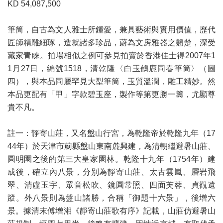
KD 54,087,500
筆筒，自古為文人雅士所鍾愛，兼具藝術與實用價值，歷代
匠師精雕細琢，造就諸多珍品，蔚為文房雅器之翹楚，深受
藏家青睞。拍場相似之例可參見拍賣於香港佳士得2007年1
1月27日，編號1518，清乾隆〈白玉鶴鹿同春筆筒〉（圖
四），與本品同屬罕見大型筆筒，玉質溫潤，雕工精妙。然
本品更配有「甲」字款碧玉座，製作等第更勝一籌，尤顯尊
貴不凡。
註一：靜寄山莊，又名盤山行宮，為乾隆帝於乾隆九年（17
44年）於天津市薊縣盤山東南麓興建，為清朝繼避暑山莊、
圓明園之後的第三大皇家園林。乾隆十九年（1754年）建
成後，確立內八景，分別為靜寄山莊、太古雲嵐、層岩飛
翠、清虛玉宇、眾音松吹、鏡圓常照、四面芙蓉、貞觀遺
蹤。外八景則為盤山諸勝，合稱「御題十六景」，後增六
景。據清末傅增湘《靜寄山莊歌有序》記載，山莊仿避暑山