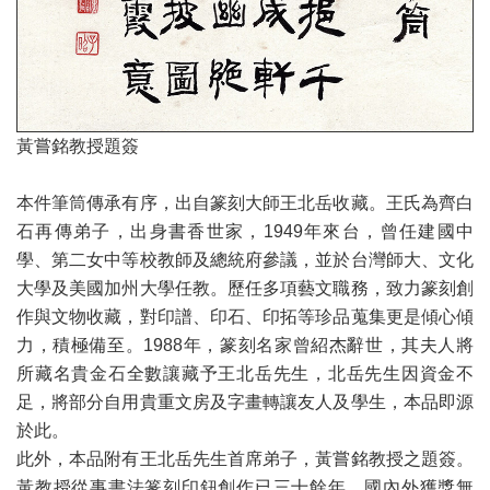
黃嘗銘教授題簽
本件筆筒傳承有序，出自篆刻大師王北岳收藏。王氏為齊白
石再傳弟子，出身書香世家，1949年來台，曾任建國中
學、第二女中等校教師及總統府參議，並於台灣師大、文化
大學及美國加州大學任教。歷任多項藝文職務，致力篆刻創
作與文物收藏，對印譜、印石、印拓等珍品蒐集更是傾心傾
力，積極備至。1988年，篆刻名家曾紹杰辭世，其夫人將
所藏名貴金石全數讓藏予王北岳先生，北岳先生因資金不
足，將部分自用貴重文房及字畫轉讓友人及學生，本品即源
於此。
此外，本品附有王北岳先生首席弟子，黃嘗銘教授之題簽。
黃教授從事書法篆刻印鈕創作已三十餘年，國內外獲獎無