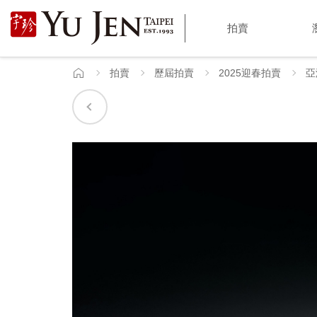
宇
拍賣
珍
國
拍賣
歷屆拍賣
2025迎春拍賣
亞
首
頁
際
藝
術
|
Yu
Jen
Taipei