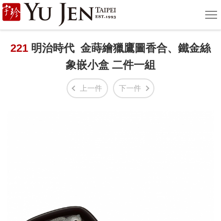
宇
選
單
珍
國
221
明治時代 金蒔繪獵鷹圖香合、鐵金絲
象嵌小盒 二件一組
際
藝
上一件
下一件
術
|
Yu
Jen
Taipei