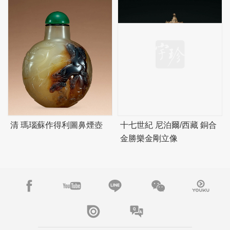
清 瑪瑙蘇作得利圖鼻煙壺
十七世紀 尼泊爾/西藏 銅合
金勝樂金剛立像