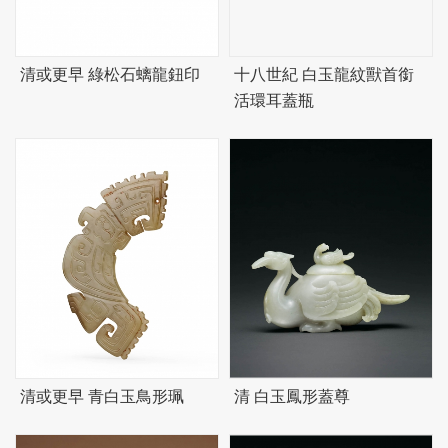
清或更早 綠松石螭龍鈕印
十八世紀 白玉龍紋獸首銜
活環耳蓋瓶
清或更早 青白玉鳥形珮
清 白玉鳳形蓋尊