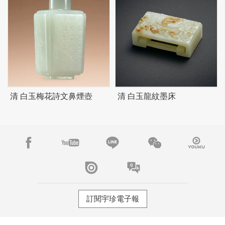
清 白玉梅花詩文鼻煙壺
清 白玉龍紋墨床
訂閱宇珍電子報