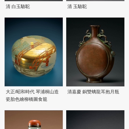
清 白玉駱駝
清 玉駱駝
大正/昭和時代 琴浦桐山造
清嘉慶 銅雙螭龍耳抱月瓶
瓷胎色繪柳橋圖食籠