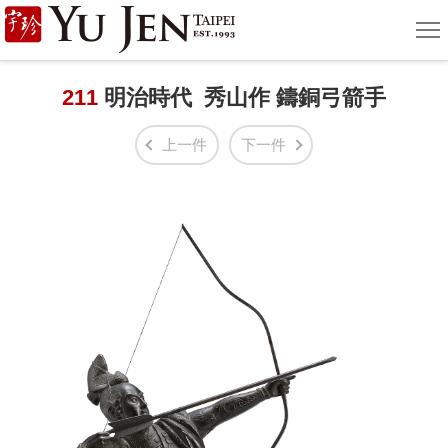
宇
選
單
珍
國
211
明治時代 秀山作 鑄銅弓箭手
際
上一件
下一件
藝
術
|
Yu
Jen
Taipei