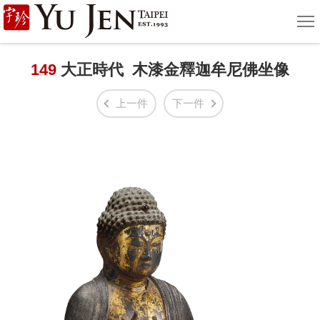
宇
選
單
珍
國
149
大正時代 木漆金釋迦牟尼佛坐像
際
上一件
下一件
藝
術
|
Yu
Jen
Taipei