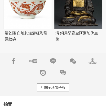
清乾隆 白地軋道礬紅彩龍
清 銅局部鎏金阿彌陀佛坐
鳳紋碗
像
訂閱宇珍電子報
拍賣