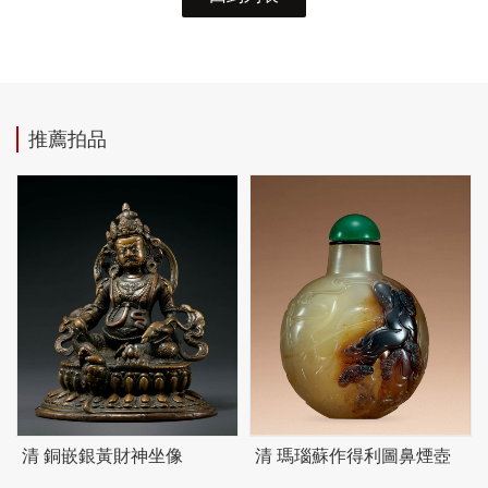
推薦拍品
清 銅嵌銀黃財神坐像
清 瑪瑙蘇作得利圖鼻煙壺