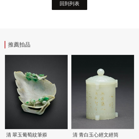
回到列表
推薦拍品
清 翠玉葡萄紋筆掭
清 青白玉心經文經筒