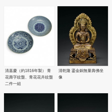
清嘉慶（約1816年製） 青
清乾隆 鎏金銅無量壽佛坐
花壽字紋盤、青花花卉紋盤
像
二件一組