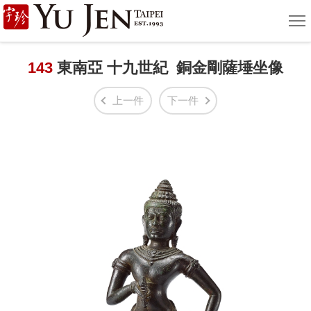
宇
選
單
珍
國
143
東南亞 十九世紀 銅金剛薩埵坐像
際
上一件
下一件
藝
術
|
Yu
Jen
Taipei