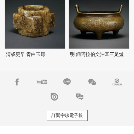
清或更早 青白玉琮
明 銅阿拉伯文沖耳三足爐
訂閱宇珍電子報