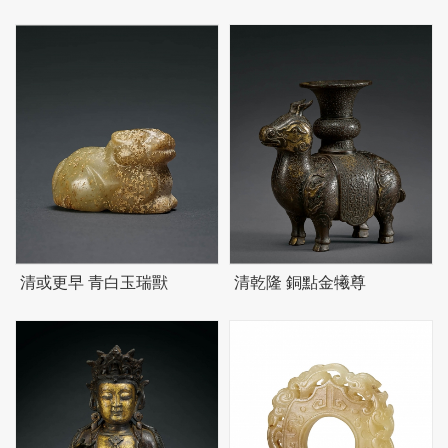
清或更早 青白玉瑞獸
清乾隆 銅點金犧尊