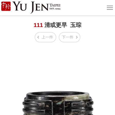
宇
選
單
珍
國
111
清或更早 玉琮
際
上一件
下一件
藝
術
|
Yu
Jen
Taipei