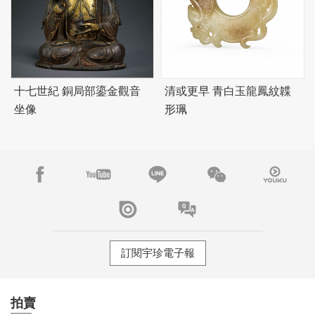
十七世紀 銅局部鎏金觀音
清或更早 青白玉龍鳳紋韘
坐像
形珮
訂閱宇珍電子報
拍賣