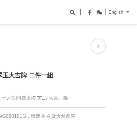
開
English
啟
Facebook
WeChat
搜
尋
欄
位
翠玉大吉牌 二件一組
十月先開嶺上梅 芝□ / 大吉、隆
G/G090181G，鑑定為 A 貨天然翡翠