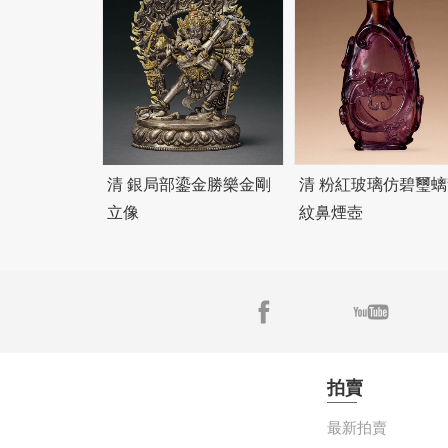
清 銀局部鎏金勝樂金剛
清 粉紅玻璃仿
碧
璽螭
立像
紋鼻煙壺
拍賣
最新拍賣