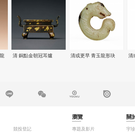
龍
清 銅點金朝冠耳爐
清或更早 青玉龍形玦
清
瀏覽
關
競投登記
專題及影片
宇