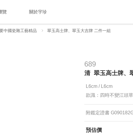
瀏覽
關於宇珍
要中國瓷雜工藝精品
翠玉高士牌、翠玉大吉牌 二件一組
689
清 翠玉高士牌、
L6cm / L6cm
款識：四時不變江頭草 
附鑑定證書 G090182
預估價