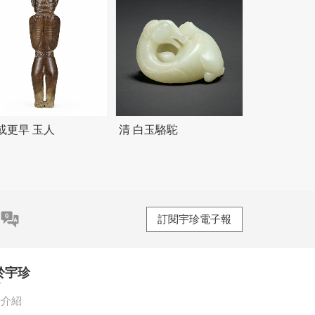
或更早 玉人
清 白玉駱駝
訂閱宇珍電子報
於宇珍
珍介紹