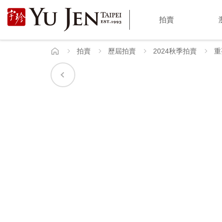
宇
拍賣
珍
國
拍賣
歷屆拍賣
2024秋季拍賣
重
首
頁
際
藝
術
|
Yu
Jen
Taipei