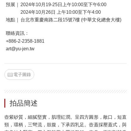
預展｜
2024年10月19-25日上午10:00至下午6:00
2024年10月26日 上午10:00至下午4:00
地點｜
台北市重慶南路二段15號7樓 (中華文化總會大樓)
聯絡資訊：
+886-2-2358-1881
art@yu-jen.tw
電子圖錄
拍品簡述
壺紫砂質，細膩堅實，肌理紅潤。呈四方圓形，敞口，短直
頸，環柄，三彎流，鼓腹，下承四乳足。壺蓋採壓蓋式，與