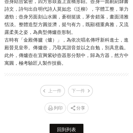
壺身結合緊密，四方形鼓蓋上置橋形鈕。壺身一面剔刻隸書
詩文，詩句出自明代詩人莫如忠《泛柳》，字體工整，筆力
遒勁；壺身另面刻山水圖，蒼樹挺拔，茅舍錯落，畫面清雅
恬淡。整體造型方圓並濟，挺勻有力，既顯穩重典雅，又流
露柔美之姿，為典型傳爐壺形制。
古時有「金殿傳臚（爐）」，為依次唱名傳呼新科進士，進
殿晉見皇帝。傳爐壺，乃取其諧音並以之自勉，別具意義。
此外，傳爐壺在宜興紫砂壺器形分類中，歸為方器，然方中
寓圓，極考驗匠人製作技藝。
上一件
下一件
列印
分享
回到列表