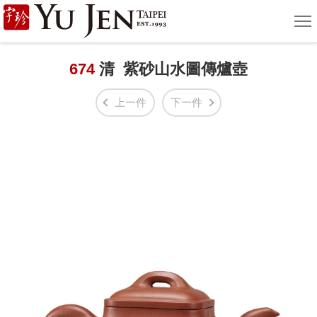
宇
選
單
珍
國
674
清 紫砂山水圖傳爐壺
際
上一件
下一件
藝
術
|
Yu
Jen
Taipei