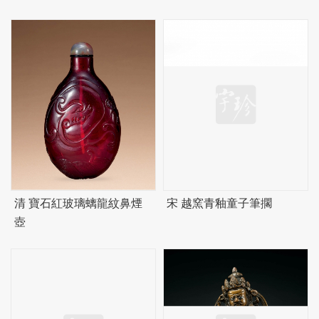
清 寶石紅玻璃螭龍紋鼻煙
宋 越窯青釉童子筆擱
壺