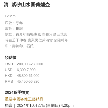
清 紫砂山水圖傳爐壺
L28cm
底款：彭年
蓋款：根記
刻款：首夏初晴暢惠風 壺觴沿渚出花宮
時在壬子仲春 應憲民仁弟清賞 蘭陵柏年
印：壽銘印、石氏
預估價
TWD
200,000-250,000
USD
6,300-7,900
HKD
48,800-61,000
RMB
45,450-56,820
2024秋季拍賣
重要中國瓷雜工藝精品
拍賣｜
2024年10月27日(星期日) 4:00pm