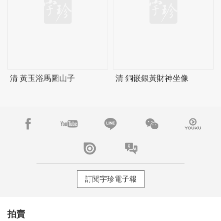
清 黃玉浴馬圖山子
清 銅嵌銀黃財神坐像
訂閱宇珍電子報
拍賣