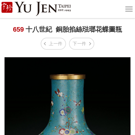
宇
選
單
珍
國
659
十八世紀 銅胎掐絲琺瑯花蝶圖瓶
際
上一件
下一件
藝
術
|
Yu
Jen
Taipei