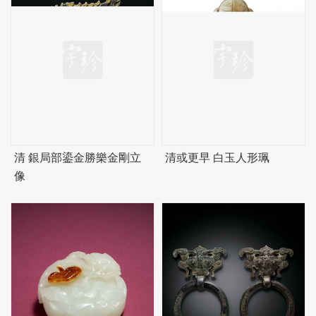
清 銀局部鎏金勝樂金剛立
清或更早 白玉人形珮
像