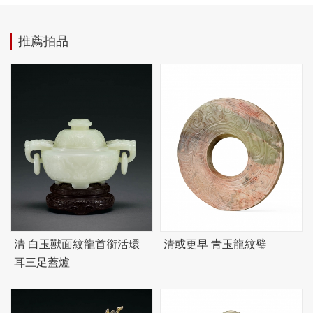
推薦拍品
清 白玉獸面紋龍首銜活環
清或更早 青玉龍紋璧
耳三足蓋爐