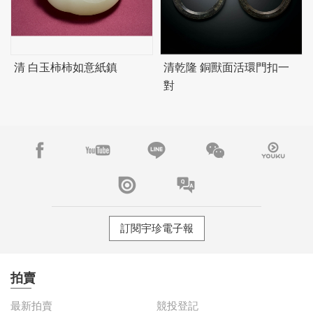
清 白玉柿柿如意紙鎮
清乾隆 銅獸面活環門扣一
對
訂閱宇珍電子報
拍賣
最新拍賣
競投登記