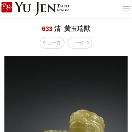
宇
選
單
珍
國
633
清 黃玉瑞獸
際
上一件
下一件
藝
術
|
Yu
Jen
Taipei