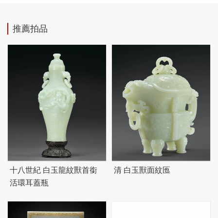
推薦拍品
十八世紀 白玉龍紋獸首銜
清 白玉獸面紋匜
活環耳蓋瓶