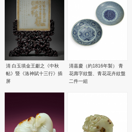
清 白玉填金王獻之《中秋
清嘉慶（約1816年製） 青
帖》暨《洛神賦十三行》插
花壽字紋盤、青花花卉紋盤
屏
二件一組