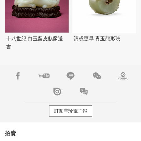
十八世紀 白玉留皮麒麟送
清或更早 青玉龍形玦
書
訂閱宇珍電子報
拍賣