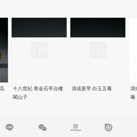
瓜
十八世紀 青金石亭台樓
清或更早 白玉五毒
清
閣山子
珮