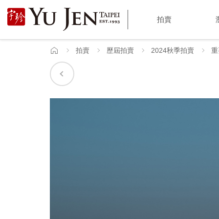
宇
拍賣
珍
國
拍賣
歷屆拍賣
2024秋季拍賣
重
首
頁
際
藝
術
|
Yu
Jen
Taipei