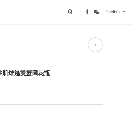
開
English
啟
Facebook
WeChat
搜
尋
欄
位
砂肌雉筵雙蟹圖花瓶