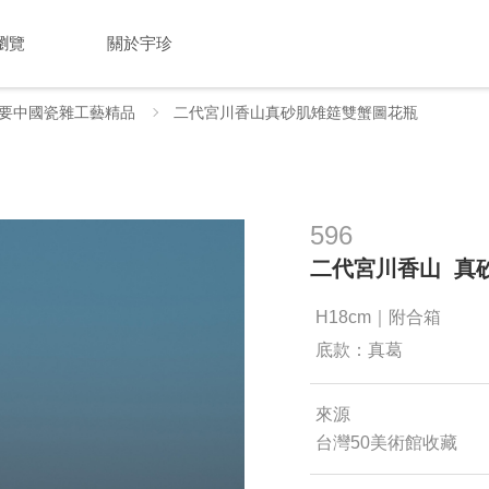
瀏覽
關於宇珍
要中國瓷雜工藝精品
二代宮川香山真砂肌雉筵雙蟹圖花瓶
596
二代宮川香山 真
H18cm｜附合箱
底款：真葛
來源
台灣50美術館收藏