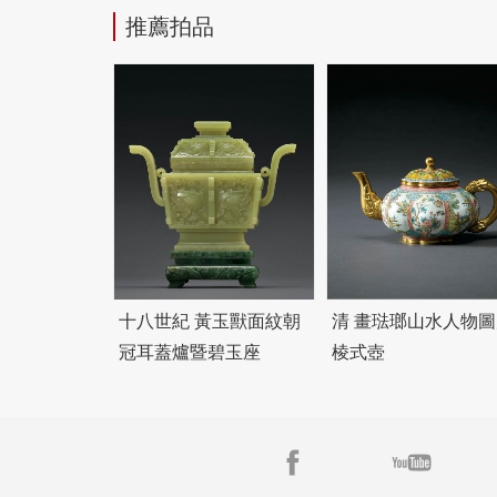
推薦拍品
十八世紀 黃玉獸面紋朝
清 畫琺瑯山水人物圖
冠耳蓋爐暨
碧
玉座
棱式壺