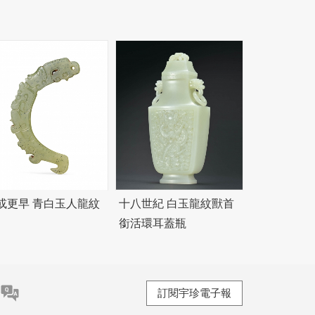
或更早 青白玉人龍紋
十八世紀 白玉龍紋獸首
銜活環耳蓋瓶
訂閱宇珍電子報