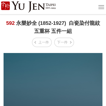
宇
選
單
珍
國
592
永樂妙全 (1852-1927) 白瓷染付龍紋
五重杯 五件一組
際
藝
上一件
下一件
術
|
Yu
Jen
Taipei