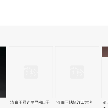
清 白玉釋迦牟尼佛山子
清 白玉螭龍紋四方洗
清