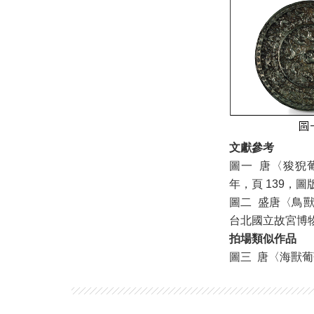
文獻參考
圖一 唐〈狻猊
年，頁 139，圖版
圖二 盛唐〈鳥
台北國立故宮博物院
拍場類似作品
圖三 唐〈海獸葡萄紋