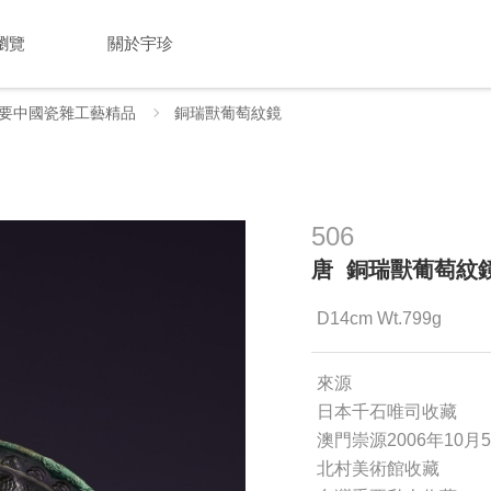
瀏覽
關於宇珍
要中國瓷雜工藝精品
銅瑞獸葡萄紋鏡
506
唐 銅瑞獸葡萄紋
D14cm Wt.799g
來源
日本千石唯司收藏
澳門崇源2006年10
北村美術館收藏