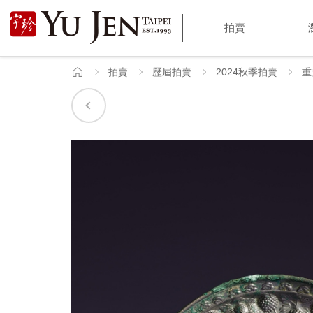
宇
拍賣
珍
國
拍賣
歷屆拍賣
2024秋季拍賣
重
首
頁
際
藝
術
|
Yu
Jen
Taipei