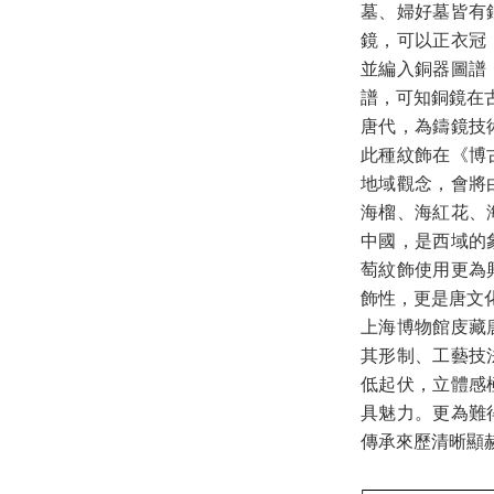
墓、婦好墓皆有
鏡，可以正衣冠
並編入銅器圖譜
譜，可知銅鏡在
唐代，為鑄鏡技
此種紋飾在《博
地域觀念，會將
海榴、海紅花、
中國，是西域的
萄紋飾使用更為
飾性，更是唐文
上海博物館庋藏
其形制、工藝技
低起伏，立體感
具魅力。更為難
傳承來歷清晰顯