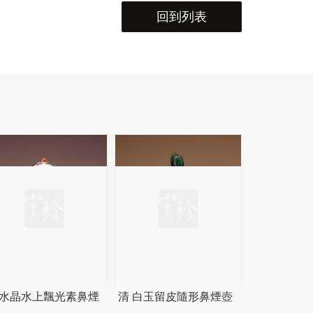
回到列表
 水晶水上飄光素鼻煙
清 白玉留皮隨形鼻煙壺