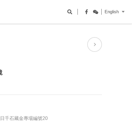
開
English
啟
Facebook
WeChat
搜
尋
欄
位
鏡
月5日千石藏金專場編號20