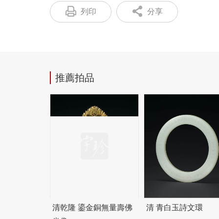
列印
分享
推薦拍品
清乾隆 鎏金銅無量壽佛
清 青白玉詩文環