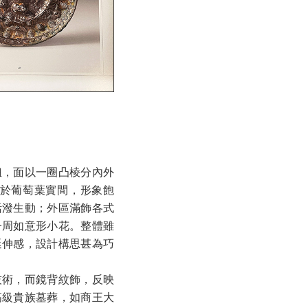
鈕，面以一圈凸棱分內外
於葡萄葉實間，形象飽
活潑生動；外區滿飾各式
一周如意形小花。整體雖
延伸感，設計構思甚為巧
技術，而鏡背紋飾，反映
高級貴族墓葬，如商王大