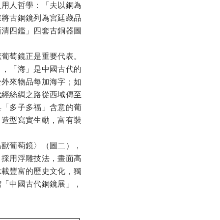
及用人哲學：「夫以銅為
宗將古銅鏡列為宮廷藏品
西清四鑑」四套古銅器圖
獸葡萄鏡正是重要代表。
」，「海」是中國古代的
於外來物品每加海字；如
代經絲綢之路從西域傳至
具「多子多福」含意的葡
，造型寫實生動，富有裝
鳥獸葡萄鏡〉（圖二），
，採用浮雕技法，畫面高
承載豐富的歷史文化，獨
館「中國古代銅鏡展」，