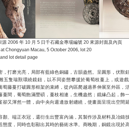
 2006 年 10 月 5 日千石藏金專場編號 20 來源封面及內頁
d at Chongyuan Macau, 5 October 2006, lot 20
and lot detail page
密，打磨光亮，局部有藍綠色銅鏽，古韻盎然。呈圓形，伏獸
雕五隻瑞獸環繞鏡鈕，以不同姿態攀援於葡萄枝蔓上，或遊戲
葡萄藤蔓打破圓形框架的束縛，從內區爬越過界伸展至外區，
藤蔓間，葡萄飽滿豐碩，蔓枝相連，生機盎然；鏡緣凸起，飾
案卻又渾然一體，由中央向週邊放射纏繞，使畫面呈現出空間
容顏、端正衣冠，還衍生出豐富內涵，其製作涉及材料及冶鑄
活態度，同時也彰顯出其時的藝術水準。商晚期，銅鏡出現於