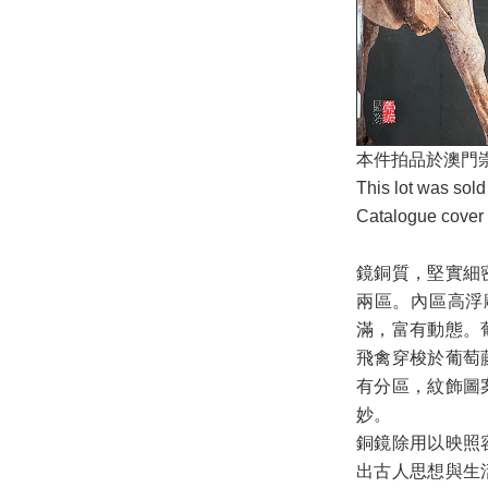
本件拍品於澳門崇源
This lot was sol
Catalogue cover 
鏡銅質，堅實細
兩區。內區高浮
滿，富有動態。
飛禽穿梭於葡萄
有分區，紋飾圖
妙。
銅鏡除用以映照
出古人思想與生