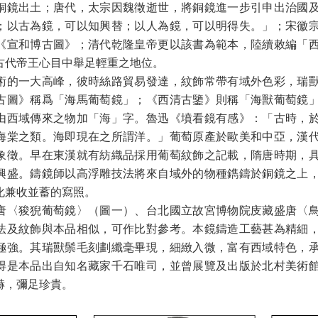
銅鏡出土；唐代，太宗因魏徵逝世，將銅鏡進一步引申出治國
；以古為鏡，可以知興替；以人為鏡，可以明得失。」；宋徽
《宣和博古圖》；清代乾隆皇帝更以該書為範本，陸續敕編「
古代帝王心目中舉足輕重之地位。
術的一大高峰，彼時絲路貿易發達，紋飾常帶有域外色彩，瑞
古圖》稱爲「海馬葡萄鏡」；《西清古鑒》則稱「海獸葡萄鏡
由西域傳來之物加「海」字。魯迅《墳看鏡有感》：「古時，
海棠之類。海即現在之所謂洋。」葡萄原產於歐美和中亞，漢
象徵。早在東漢就有紡織品採用葡萄紋飾之記載，隋唐時期，
興盛。鑄鏡師以高浮雕技法將來自域外的物種鐫鑄於銅鏡之上
化兼收並蓄的寫照。
唐〈狻猊葡萄鏡〉（圖一）、台北國立故宮博物院庋藏盛唐〈
法及紋飾與本品相似，可作比對參考。本鏡鑄造工藝甚為精細
極強。其瑞獸鬃毛刻劃纖毫畢現，細緻入微，富有西域特色，
得是本品出自知名藏家千石唯司，並曾展覽及出版於北村美術
赫，彌足珍貴。