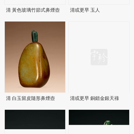
清 黃色玻璃竹節式鼻煙壺
清或更早 玉人
清 白玉留皮隨形鼻煙壺
清或更早 銅錯金銀天祿