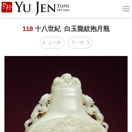
宇
選
單
珍
國
118
十八世紀 白玉龍紋抱月瓶
際
上一件
下一件
藝
術
|
Yu
Jen
Taipei