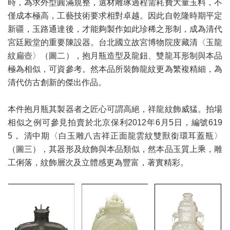
時，為求外型圓滿規整，選材雕琢過程需耗費大量玉料，不
僅成本極高，工藝技術要求相對卓越。因此自乾隆時期平定
新疆，玉路通達後，才能夠製作如此珍稀之形制，成為清代
宮廷殿堂的重要陳設器。台北國立故宮博物院庋藏清〈玉龍
紋扁壺〉（圖二），抱月瓶造型及龍鈕、雙龍耳形制與本品
極為相似，可資參考。然本品所裝飾龍紋更為繁複精細，為
清代仿古創新的傑出作品。
本件抱月瓶其製器者之匠心可謂高絕，祥龍紋飾威猛。拍場
相似之例可參見拍賣於北京保利2012年6月5日，編號619
5， 清中期〈白玉雕八吉祥正面龍雲紋雙獸銜環耳蓋瓶〉
（圖三），其器形及紋飾與本品類似，然本品玉質上乘，雕
工俐落，紋飾層次及立體感更為豐富，著實精彩。