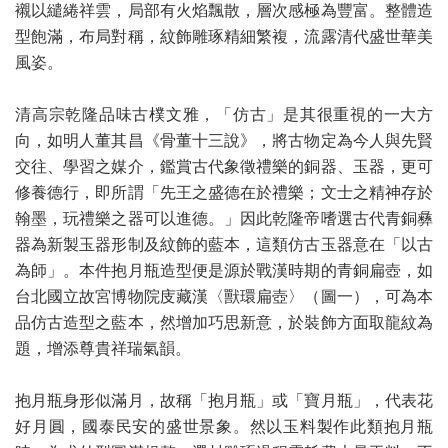
襯以繾綣祥雲，局部有火焰飄散，層次感極為豐富。整體造
型飽滿，布局對稱，紋飾雕琢精細繁複，流露清代盛世華美
風姿。
清高宗乾隆品味古樸文雅，「仿古」是其很重視的一大方
向，如明人董其昌《骨董十三說》，將古物定為今人與先賢
交往、學習之媒介，鑑賞古代象徵禮樂的銅器、玉器，更可
修養德行，即所謂「先王之盛德在於禮樂；文士之精神存於
翰墨，玩禮樂之器可以進德。」因此乾隆帝嗜選古代青銅彝
器為新製玉器形制及紋飾的藍本，這類仿古玉器意在「以古
為師」。本件抱月瓶造型便是源於戰漢時期的青銅扁壺，如
台北國立故宮博物院庋藏漢〈獸環扁壺〉（圖一），可為本
品仿古造型之藍本，然增加巧思新意，於裝飾方面取龍紋為
題，增添尊貴祥瑞氣韻。
抱月瓶身形似滿月，故稱「抱月瓶」或「寶月瓶」，代表花
好月圓，國泰民安的盛世景象。然以玉料製作此類抱月瓶