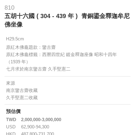
810
五胡十六國 ( 304 - 439 年 ) 青銅鎏金釋迦牟尼
佛坐像
H29.5cm
原紅木佛龕題款：鑒古齋
原紅木佛龕標籤：西曆四世紀 鍍金釋迦座像 昭和十四年
（1939 年）
七月求於南京鑒古齋 久手堅憲二
來源
南京鑒古齋收藏
久手堅憲二收藏
預估價
TWD
2,000,000-3,000,000
USD
62,900-94,300
HKD
487,800-731,700