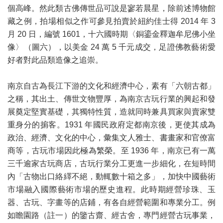
個高峰。然此類古佛傳世品可說是寥若晨星，除前述博物館
藏之例，拍場相似之作可參見拍賣於紐約佳士得 2014 年 3
月 20 日，編號 1601，十六國時期〈銅鎏金釋迦牟尼佛小坐
像〉（圖六），以美金 24 萬 5 千元成交，足證佛教藝術愛
好者對此品類造像之追崇。
南京自古為長江下游的文化和經濟中心，素有「六朝古都」
之稱，其出土、傳世文物豐厚，為南京古玩行業的興起和發
展奠定堅實基礎，其獨特性質，造就同時兼具買家與賣家雙
重身分的掮客。1931 年國民政府定都南京後，更使其成為
政治、經濟、文化的中心，彙集文人雅士、書畫家和官僚富
商等，古玩市場因此極為繁榮。至 1936 年，南京已有一萬
三千逾家古玩商店，古玩行業分工更進一步細化，在短時間
內「古物出口絡繹不絕，動輒數十箱之多」，加快中國藝術
市場融入國際藝術市場的歷史進程。此時期經營珍珠、玉
器、古玩、字畫等的店鋪，有各自經營範圍和專業分工。例
如瞻園路（註一）的鑒古齋、經古舍，專門經營古玩事業，