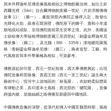
與本件釋迦牟尼佛造像風格相似之博物館藏佳例，如出土於
西爾克裡（Sikri）拉合爾博物館庋藏一世紀〈片岩浮雕佛傳
故事 11〉（圖一），畫面洞窟內佛陀正修禪入定，散發出
光輝化火焰，舔卷石窟洞壁，佛陀座下的獅子、鹿和小羊溫
順地或站或臥，呈現佛陀面前眾生安寧之境。此外，美國波
士頓哈佛大學福格博物館庋藏三至四世紀〈銅鎏金釋迦牟尼
佛坐像〉（圖二），及北魏（386 － 535年）漢地犍陀羅風
格〈青銅鎏金釋迦牟尼佛〉（圖三），兩者造型、工藝、時
代風格皆與本件尊像極為相似，可資參考。
佛教源起於印度，西元一世紀前後，因大乘佛教興起，出現
佛陀造像和菩薩像。貴霜王朝（西元一至三世紀）誕生兩大
藝術中心：恆河中上游地區的「秣菟羅」，衣紋輕柔貼體富
有律動之美，具印度本土風格；西北部的「犍陀羅」，造像
靜謐內斂，並隨絲綢之路傳播至新疆與中國地區。
中國佛教造像的演變，從漢代初傳入中國至魏晉時期，風格