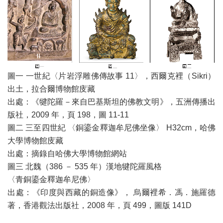
圖一 一世紀〈片岩浮雕佛傳故事 11〉，西爾克裡（Sikri）
出土，拉合爾博物館庋藏
出處：《犍陀羅－來自巴基斯坦的佛教文明》，五洲傳播出
版社，2009 年，頁 198，圖 11-11
圖二 三至四世紀 〈銅鎏金釋迦牟尼佛坐像〉 H32cm，哈佛
大學博物館庋藏
出處：摘錄自哈佛大學博物館網站
圖三 北魏（386 － 535 年）漢地犍陀羅風格
〈青銅鎏金釋迦牟尼佛〉
出處：《印度與西藏的銅造像》， 烏爾裡希．馮．施羅德
著，香港觀法出版社，2008 年，頁 499，圖版 141D