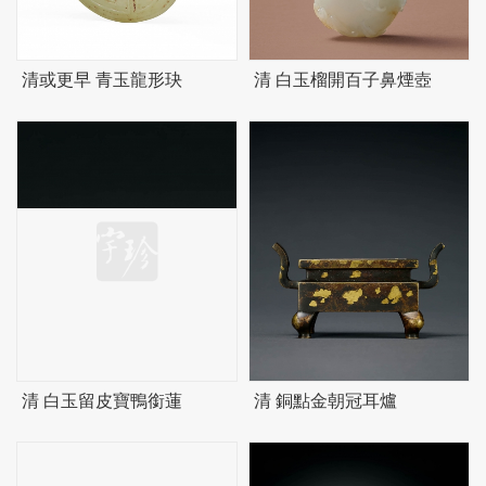
清或更早 青玉龍形玦
清 白玉榴開百子鼻煙壺
清 白玉留皮寶鴨銜蓮
清 銅點金朝冠耳爐