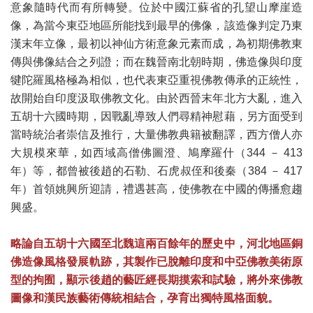
意象隨時代而有所轉變。位於中國江蘇省的孔望山摩崖造
像，為當今東亞地區所能找到最早的佛像，該造像判定乃東
漢末年立像，最初以神仙方術意象元素而成，為初期佛教東
傳與佛像結合之列證；而在魏晉南北朝時期，佛造像與印度
犍陀羅風格極為相似，也代表東亞重視佛教傳承的正統性，
故開始自印度汲取佛教文化。由於西晉末年北方大亂，進入
五胡十六國時期，因戰亂導致人們尋精神慰藉，另方面受到
當時統治者崇信及推行，大量佛教典籍被翻譯，西方僧人亦
大規模來華，如西域高僧佛圖澄、鳩摩羅什（344 － 413
年）等，都曾被後趙的石勒、石虎叔侄和後秦（384 － 417
年）首領姚興所迎請，禮遇甚高，使佛教在中國的傳播愈趨
興盛。
略論自五胡十六國至北魏這兩百餘年的歷史中，河北地區銅
佛造像風格發展軌跡，其製作已脫離印度和中亞佛教美術原
型的拘囿，顯示後趙的藝匠經長期摸索和試驗，將外來佛教
圖像和漢民族藝術傳統相結合，孕育出獨特風格面貌。