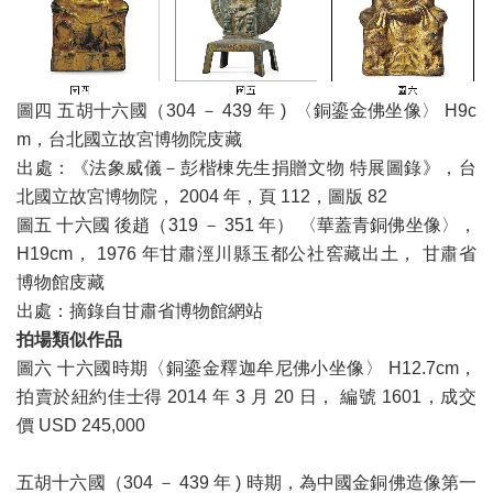
圖四 五胡十六國（304 － 439 年 ) 〈銅鎏金佛坐像〉 H9c
m，台北國立故宮博物院庋藏
出處：《法象威儀－彭楷棟先生捐贈文物 特展圖錄》，台
北國立故宮博物院， 2004 年，頁 112，圖版 82
圖五 十六國 後趙（319 － 351 年） 〈華蓋青銅佛坐像〉，
H19cm， 1976 年甘肅涇川縣玉都公社窖藏出土， 甘肅省
博物館庋藏
出處：摘錄自甘肅省博物館網站
拍場類似作品
圖六 十六國時期〈銅鎏金釋迦牟尼佛小坐像〉 H12.7cm，
拍賣於紐約佳士得 2014 年 3 月 20 日， 編號 1601，成交
價 USD 245,000
五胡十六國（304 － 439 年 ) 時期，為中國金銅佛造像第一