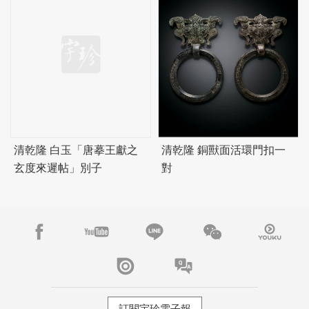
清乾隆 白玉「唐摹王獻之
清乾隆 銅獸面活環門扣一
玄度來遲帖」別子
對
訂閱宇珍電子報