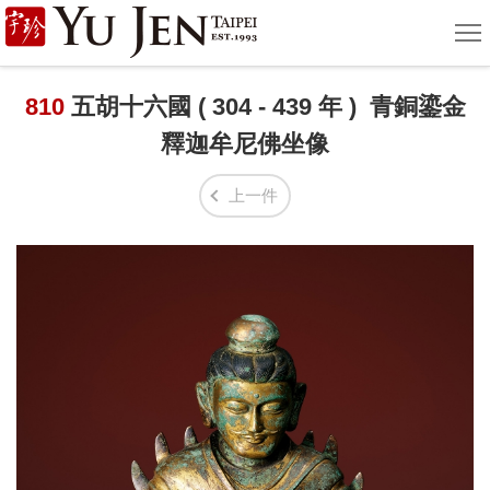
宇
選
單
珍
國
810
五胡十六國 ( 304 - 439 年 ) 青銅鎏金
釋迦牟尼佛坐像
際
藝
上一件
術
|
Yu
Jen
Taipei