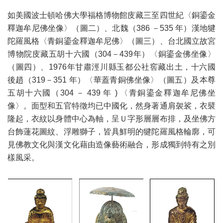
如美國波士頓哈佛大學福格博物館庋藏三至四世紀〈銅鎏金
釋迦牟尼佛坐像〉（圖二）、北魏（386 －535 年）漢地犍
陀羅風格〈青銅鎏金釋迦牟尼佛〉（圖三）、台北國立故宮
博物院庋藏五胡十六國（304－439年）〈銅鎏金佛坐像〉
（圖四）、1976年甘肅涇川縣玉都公社窖藏出土，十六國
後趙（319－351 年）〈華蓋青銅佛坐像〉（圖五）及本尊
五胡十六國（304 － 439 年 ) 〈青銅鎏金釋迦牟尼佛坐
像〉。面型和五官特徵均已中國化，然身著通肩袈裟，衣襞
隆起，衣紋以身體中心為軸，呈Ｕ字形層層布排，及坐佛方
台飾蓮花圖紋、浮雕獅子，皆具鮮明的犍陀羅風格輪廓，可
見佛教文化與漢文化藉由造像藝術融合，形成獨到特有之別
樣風采。