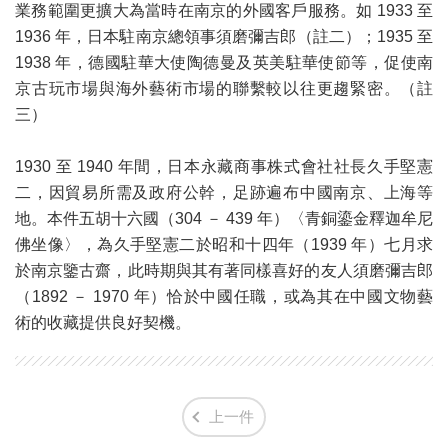
業務範圍更擴大為當時在南京的外國客戶服務。如 1933 至
1936 年，日本駐南京總領事須磨彌吉郎（註二）；1935 至
1938 年，德國駐華大使陶德曼及英美駐華使節等，促使南
京古玩市場與海外藝術市場的聯繫較以往更趨緊密。（註
三）
1930 至 1940 年間，日本永藏商事株式會社社長久手堅憲
二，因貿易所需及政府公幹，足跡遍布中國南京、上海等
地。本件五胡十六國（304 － 439 年）〈青銅鎏金釋迦牟尼
佛坐像〉，為久手堅憲二於昭和十四年（1939 年）七月求
於南京鑒古齋，此時期與其有著同樣喜好的友人須磨彌吉郎
（1892 － 1970 年）恰於中國任職，或為其在中國文物藝
術的收藏提供良好契機。
上一件