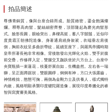
拍品簡述
尊佛青銅質，像與台座合鑄而成。胎質緻密，鎏金飽滿燦
爛。釋尊高肉髻，髮絲細密齊整，頂部隆起為磨光肉髻形
式。臉形長圓，眼瞼突出，鼻樑高挺，蓄八字鬍鬚，近似印
度貴霜王朝佛陀造像。身著通肩繞身袈裟，衣端垂左肩後
側，胸前衣紋呈多曲折帶紋，延續至座下，與羅馬帝國時期
皇帝所著長袍非常相像。背後散發出光輝化火焰，雙手於腹
前交疊，作修禪入定，雙腿交叉跏趺坐於六方台上。台座中
央寶瓶插一束蓮花，枝蔓舒展自如，生機盎然。左右各一瑞
獅，呈正面蹲踞狀，雙眼圓睜，炯炯有神，方口大張露齒，
神情稚拙，憨態可掬，兩側為金剛力士及供養人，樣式獨特
內斂，風格明顯承襲印度犍陀羅造像，展現印度希臘化的睿
智與寫實審美風格。