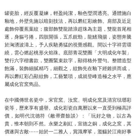
罐瓷胎，經反覆凝練，輕盈純潔，釉色瑩潤透亮。通體施白
釉地，外壁先施以暗刻技法，再以礬紅彩繪飾。肩部及近足
處飾仰覆蕉葉紋；腹部飾雙龍踏浪趕珠為主題，雙龍首尾相
逐，身軀弓捲，四肢開張，五爪銳勁，龍鰭飛揚，姿態奔騰
於洶湧波濤上，予人疾馳勇猛的視覺感觀。間以十字祥雲環
繞，雲心燃起桃形火焰珠。底部青花雙圈「大明成化年製」
雙行六字楷書款，雙圈緊束款字，顯得格外豐勻。整體造型
飽滿，裝飾細膩精巧，細觀之，紋飾先在釉下經錐拱而成，
再以礬紅彩凸顯紋飾，工藝繁瑣，成就登峰造極之水平，應
屬成化官窯雋品。
在中國傳世名瓷中，宋官窯、汝窯、明成化窯及清宮琺瑯彩
瓷等，歷來享有盛譽。成化彩瓷自萬曆以來一直受到極高評
價，如明代沈德符《敝帚齋餘談》：「玩好之物，以古為
貴，惟本朝則不然。永樂之剔紅，宣德之銅，成化之窯，其
價遂與古敵⋯⋯始於一二雅人，賞識摩挲，濫觴於江南好事