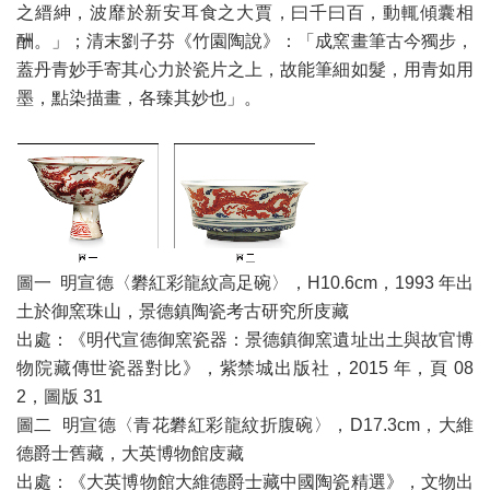
之縉紳，波靡於新安耳食之大賈，曰千曰百，動輒傾囊相
酬。」；清末劉子芬《竹園陶說》：「成窯畫筆古今獨步，
蓋丹青妙手寄其心力於瓷片之上，故能筆細如髮，用青如用
墨，點染描畫，各臻其妙也」。
圖一 明宣德〈礬紅彩龍紋高足碗〉，H10.6cm，1993 年出
土於御窯珠山，景德鎮陶瓷考古研究所庋藏
出處：《明代宣德御窯瓷器：景德鎮御窯遺址出土與故官博
物院藏傳世瓷器對比》，紫禁城出版社，2015 年，頁 08
2，圖版 31
圖二 明宣德〈青花礬紅彩龍紋折腹碗〉，D17.3cm，大維
德爵士舊藏，大英博物館庋藏
出處：《大英博物館大維德爵士藏中國陶瓷精選》，文物出