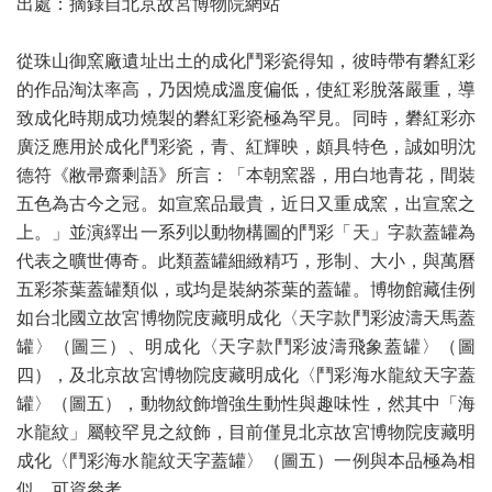
出處：摘錄自北京故宮博物院網站
從珠山御窯廠遺址出土的成化鬥彩瓷得知，彼時帶有礬紅彩
的作品淘汰率高，乃因燒成溫度偏低，使紅彩脫落嚴重，導
致成化時期成功燒製的礬紅彩瓷極為罕見。同時，礬紅彩亦
廣泛應用於成化鬥彩瓷，青、紅輝映，頗具特色，誠如明沈
德符《敝帚齋剩語》所言：「本朝窯器，用白地青花，間裝
五色為古今之冠。如宣窯品最貴，近日又重成窯，出宣窯之
上。」並演繹出一系列以動物構圖的鬥彩「天」字款蓋罐為
代表之曠世傳奇。此類蓋罐細緻精巧，形制、大小，與萬曆
五彩茶葉蓋罐類似，或均是裝納茶葉的蓋罐。博物館藏佳例
如台北國立故宮博物院庋藏明成化〈天字款鬥彩波濤天馬蓋
罐〉（圖三）、明成化〈天字款鬥彩波濤飛象蓋罐〉（圖
四），及北京故宮博物院庋藏明成化〈鬥彩海水龍紋天字蓋
罐〉（圖五），動物紋飾增強生動性與趣味性，然其中「海
水龍紋」屬較罕見之紋飾，目前僅見北京故宮博物院庋藏明
成化〈鬥彩海水龍紋天字蓋罐〉（圖五）一例與本品極為相
似，可資參考。