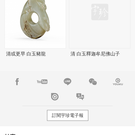
清或更早 白玉豬龍
清 白玉釋迦牟尼佛山子
訂閱宇珍電子報