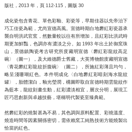
版社，2013 年，頁 112-115，圖版 30
成化瓷包含青花、單色彩釉、彩瓷等，早期佳器以先帝治下
巧工佳瓷為範，尤尚宣德高風。宣德時期白地礬紅彩瓷器承
襲自明洪武官窯，然數量較以往有所增加，且紅彩比洪武時
期更加鮮豔，色調亦有濃淡之分。如 1993 年出土於御窯珠
山，景德鎮陶瓷考古研究所庋藏明宣德〈礬紅彩龍紋高足
碗〉（圖一），及大維德爵士舊藏，大英博物館庋藏明宣德
〈青花礬紅彩龍紋折腹碗〉（圖二），所施紅彩薄且均勻，
略呈淺珊瑚紅色。本件明成化〈白地礬紅彩暗刻海水龍紋
罐〉，胎體潔白，釉光瑩潤，構圖即取自宣德時期雲龍紋作
為藍本，龍紋刻畫生動，紅彩濃淡相宜，層次分明，展現工
匠巧思創新與卓越技藝，堪稱明代製瓷至臻典範。
然礬紅彩的燒製甚為不易，其色調與原料配置、彩燒溫度、
燒造時間等因素關係密切，需依賴窯工純熟技術方能燒製出
恰當的紅色。