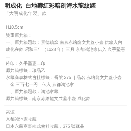
明成化 白地礬紅彩暗刻海水龍紋罐
「大明成化年製」款
H10.5cm
雙重原共箱：
一、原共箱題款：景德鎮窯 南京赤繪龍文共蓋小壺 供箱入內
成化在銘 昭和三年（1928 年）三月 京都鴻池家伝入 久手堅憲
二
鈐印：久手堅憲二印
原共箱標籤：珍品乙
永藏商事株式會社標籤：番號 375 ｜品名 赤繪龍文共蓋小壺
｜金 三百七十円｜伝入 京都鴻池家
二、原共箱題款：鴻池家藏
原共箱標籤：南京赤繪龍文共蓋小壺 成化銘
來源
京都鴻池家收藏
日本永藏商事株式會社收藏，375 號藏品