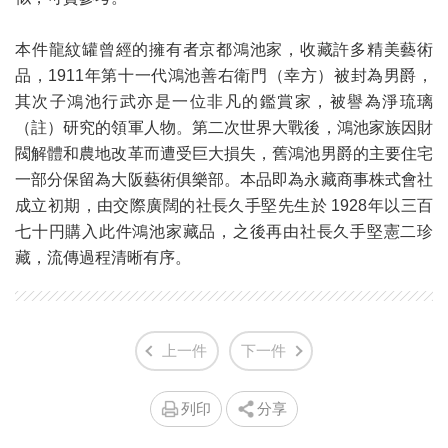
本件龍紋罐曾經的擁有者京都鴻池家，收藏許多精美藝術
品，1911年第十一代鴻池善右衛門（幸方）被封為男爵，
其次子鴻池行武亦是一位非凡的鑑賞家，被譽為淨琉璃
（註）研究的領軍人物。第二次世界大戰後，鴻池家族因財
閥解體和農地改革而遭受巨大損失，舊鴻池男爵的主要住宅
一部分保留為大阪藝術俱樂部。本品即為永藏商事株式會社
成立初期，由交際廣闊的社長久手堅先生於 1928年以三百
七十円購入此件鴻池家藏品，之後再由社長久手堅憲二珍
藏，流傳過程清晰有序。
上一件
下一件
列印
分享