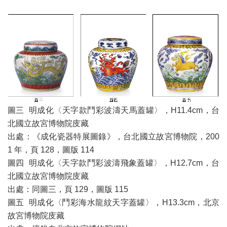
圖三 明成化〈天字款鬥彩波濤天馬蓋罐〉，H11.4cm，台
北國立故宮博物院庋藏
出處：《成化瓷器特展圖錄》，台北國立故宮博物院，200
1 年，頁 128，圖版 114
圖四 明成化〈天字款鬥彩波濤飛象蓋罐〉，H12.7cm，台
北國立故宮博物院庋藏
出處：同圖三，頁 129，圖版 115
圖五 明成化〈鬥彩海水龍紋天字蓋罐〉，H13.3cm，北京
故宮博物院庋藏