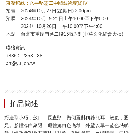
東瀛秘藏：久手堅憲二中國藝術瑰寶 IV
拍賣｜
2024年10月27日(星期日) 2:00pm
預展｜
2024年10月19-25日上午10:00至下午6:00
2024年10月26日 上午10:00至下午4:00
地點｜
台北市重慶南路二段15號7樓 (中華文化總會大樓)
聯絡資訊：
+886-2-2358-1881
art@yu-jen.tw
拍品簡述
瓶造型小巧，斂口，長直頸，頸側置對稱夔龍耳，鼓腹，圈
足。胎體潔白剔透，通體施白色底釉，外壁以單一藍色琺瑯