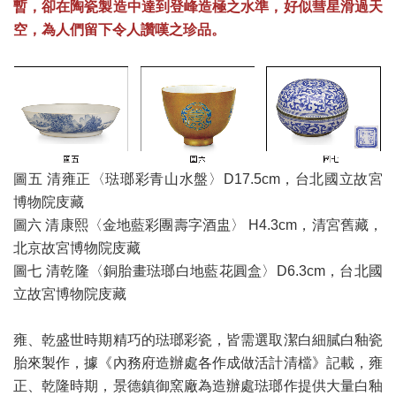
暫，卻在陶瓷製造中達到登峰造極之水準，好似彗星滑過天
空，為人們留下令人讚嘆之珍品。
圖五 清雍正〈琺瑯彩青山水盤〉D17.5cm，台北國立故宮
博物院庋藏
圖六 清康熙〈金地藍彩團壽字酒盅〉 H4.3cm，清宮舊藏，
北京故宮博物院庋藏
圖七 清乾隆〈銅胎畫琺瑯白地藍花圓盒〉D6.3cm，台北國
立故宮博物院庋藏
雍、乾盛世時期精巧的琺瑯彩瓷，皆需選取潔白細膩白釉瓷
胎來製作，據《內務府造辦處各作成做活計清檔》記載，雍
正、乾隆時期，景德鎮御窯廠為造辦處琺瑯作提供大量白釉