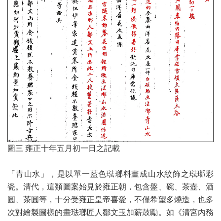
圖三 雍正十年五月初一日之記載
「青山水」，是以單一藍色琺瑯料畫成山水紋飾之琺瑯彩
瓷。清代，這類圖案始見於雍正朝，包含盤、碗、茶壺、酒
圓、茶圓等，十分受雍正皇帝喜愛，不僅希望多燒造，也多
次對繪製圖樣的畫琺瑯匠人鄒文玉加薪鼓勵。如《清宮內務