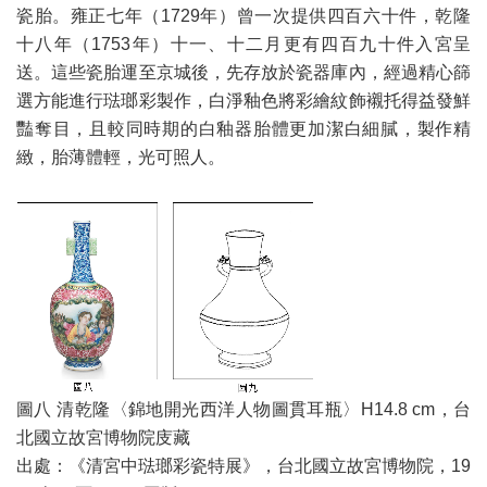
瓷胎。雍正七年（1729年）曾一次提供四百六十件，乾隆
十八年（1753年）十一、十二月更有四百九十件入宮呈
送。這些瓷胎運至京城後，先存放於瓷器庫內，經過精心篩
選方能進行琺瑯彩製作，白淨釉色將彩繪紋飾襯托得益發鮮
豔奪目，且較同時期的白釉器胎體更加潔白細膩，製作精
緻，胎薄體輕，光可照人。
圖八 清乾隆〈錦地開光西洋人物圖貫耳瓶〉H14.8 cm，台
北國立故宮博物院庋藏
出處：《清宮中琺瑯彩瓷特展》，台北國立故宮博物院，19