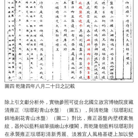
圖四 乾隆四年八月二十日之記載
除上引文獻分析外，實物參照可從台北國立故宮博物院庋藏
清雍正〈琺瑯彩青山水盤〉（圖五），與清乾隆〈琺瑯彩紅
錦地剔花青山水盤〉（圖二）對比，雍正器盤內壁樸素無
紋，器外以藍料細筆描繪山水樓閣，而乾隆朝藍料琺瑯彩則
在承襲雍正琺瑯彩清新秀麗、淡雅宜人風格基礎上加以變