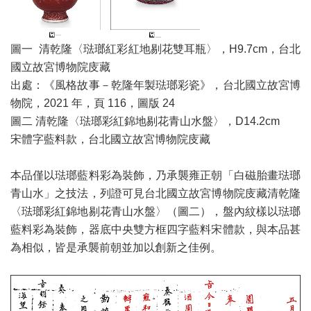
圖一 清乾隆〈琺瑯紅彩紅地剔花雙耳瓶〉，H9.7cm，台北
國立故宮博物院庋藏
出處：《風格故事－乾隆年製琺瑯彩瓷》，台北國立故宮博
物院，2021 年，頁 116，圖版 24
圖二 清乾隆〈琺瑯彩紅錦地剔花青山水盤〉，D14.2cm
宋體字藍料款，台北國立故宮博物院庋藏
本品僅以琺瑯藍料彩為裝飾，乃承襲雍正朝「白磁胎畫琺瑯
青山水」之技法，列證可見台北國立故宮博物院庋藏清乾隆
〈琺瑯彩紅錦地剔花青山水盤〉（圖二），盤內紋樣以琺瑯
藍料彩為裝飾，器底中央雙方框四字藍料宋體款，與本品甚
為相似，皆是承襲前朝並加以創新之佳例。