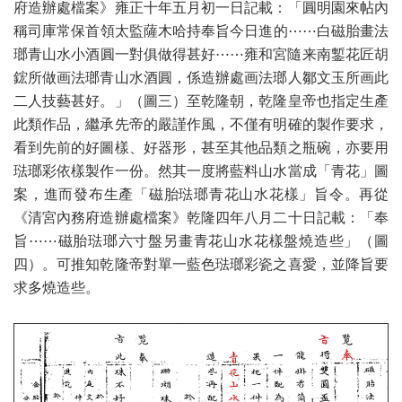
府造辦處檔案》雍正十年五月初一日記載：「圓明園來帖內
稱司庫常保首領太監薩木哈持奉旨今日進的⋯⋯白磁胎畫法
瑯青山水小酒圓一對俱做得甚好⋯⋯雍和宮隨来南鏨花匠胡
鋐所做画法瑯青山水酒圓，係造辦處画法瑯人鄒文玉所画此
二人技藝甚好。」（圖三）至乾隆朝，乾隆皇帝也指定生產
此類作品，繼承先帝的嚴謹作風，不僅有明確的製作要求，
看到先前的好圖樣、好器形，甚至其他品類之瓶碗，亦要用
琺瑯彩依樣製作一份。然其一度將藍料山水當成「青花」圖
案，進而發布生產「磁胎琺瑯青花山水花樣」旨令。再從
《清宮內務府造辦處檔案》乾隆四年八月二十日記載：「奉
旨⋯⋯磁胎琺瑯六寸盤另畫青花山水花樣盤燒造些」（圖
四）。可推知乾隆帝對單一藍色琺瑯彩瓷之喜愛，並降旨要
求多燒造些。