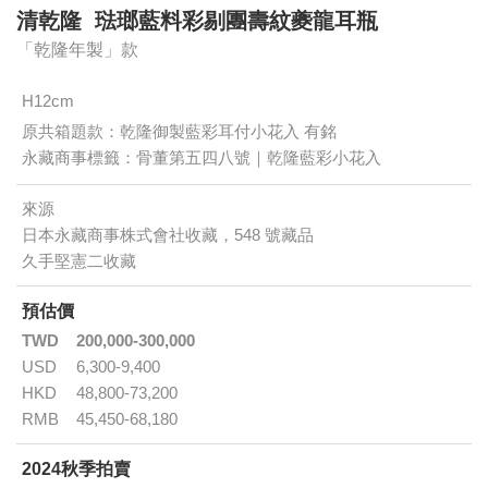
清乾隆 琺瑯藍料彩剔團壽紋夔龍耳瓶
「乾隆年製」款
H12cm
原共箱題款：乾隆御製藍彩耳付小花入 有銘
永藏商事標籤：骨董第五四八號｜乾隆藍彩小花入
來源
日本永藏商事株式會社收藏，548 號藏品
久手堅憲二收藏
預估價
TWD
200,000-300,000
USD
6,300-9,400
HKD
48,800-73,200
RMB
45,450-68,180
2024秋季拍賣