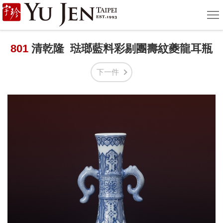
宇
選
單
珍
國
801
清乾隆 琺瑯藍料彩剔團壽紋夔龍耳瓶
際
下一件
藝
術
|
Yu
Jen
Taipei