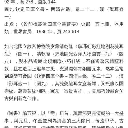
92 年，頁 278，圖版 144
圖九 欽定四庫全書－ 西清古鑑、卷二十二．漢〈獸耳壺
一〉
出處：《景印擒藻堂四庫全書薈要》史部一五七冊、器用
類，世界書局，1986 年，頁 243-614
如台北國立故宮博物院庋藏清乾隆〈琺瑯紅彩紅地剔花雙耳
瓶〉（圖一）、清乾隆〈錦地開光西洋人物圖貫耳瓶〉（圖
八），與本品皆屬此類細緻小巧佳瓷，不僅皆署宋體藍料
款，且在造型上追慕古風，充滿濃郁青銅器元素。然本品複
刻原型可參閱《欽定四庫全書－西清古鑑、卷二十二》，漢
〈獸耳壺一〉（圖九），其雙夔龍耳立意新穎，又瓶腹以團
壽紋、萬壽菊紋相隔，寓意「富貴吉祥」，實屬巧妙融合仿
古與創新之佳作。
《尚書》論五福，以「壽」居首，萬壽節更是清朝的一大盛
事，與元旦、冬至並列為清宮的三大節日，每逢甲子、古