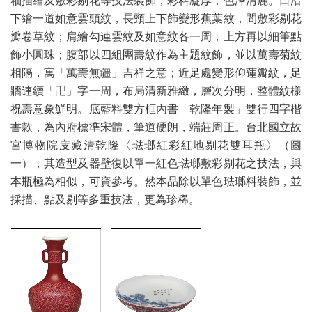
釉描繪及敷彩剔花等技法裝飾，彩料凝厚，色澤清麗。口沿
下繪一道如意雲頭紋，長頸上下飾變形蕉葉紋，間敷彩剔花
瓣卷草紋；肩繪勾連雲紋及如意紋各一周，上方再以細筆點
飾小圓珠；腹部以四組團壽紋作為主題紋飾，並以萬壽菊紋
相隔，寓「萬壽無疆」吉祥之意；近足處變形仰蓮瓣紋，足
牆連續「卍」字一周，布局清新雅緻，層次分明，整體紋樣
祝壽意象鮮明。底藍料雙方框內書「乾隆年製」雙行四字楷
書款，為內府標準宋體，筆道硬朗，端莊周正。台北國立故
宮博物院庋藏清乾隆〈琺瑯紅彩紅地剔花雙耳瓶〉（圖
一），其造型及器壁復以單一紅色琺瑯敷彩剔花之技法，與
本瓶極為相似，可資參考。然本品除以單色琺瑯料裝飾，並
採描、點及剔等多重技法，更為珍稀。