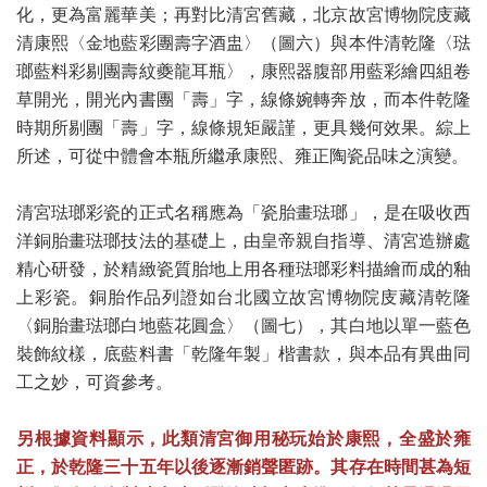
化，更為富麗華美；再對比清宮舊藏，北京故宮博物院庋藏
清康熙〈金地藍彩團壽字酒盅〉（圖六）與本件清乾隆〈琺
瑯藍料彩剔團壽紋夔龍耳瓶〉，康熙器腹部用藍彩繪四組卷
草開光，開光內書團「壽」字，線條婉轉奔放，而本件乾隆
時期所剔團「壽」字，線條規矩嚴謹，更具幾何效果。綜上
所述，可從中體會本瓶所繼承康熙、雍正陶瓷品味之演變。
清宮琺瑯彩瓷的正式名稱應為「瓷胎畫琺瑯」，是在吸收西
洋銅胎畫琺瑯技法的基礎上，由皇帝親自指導、清宮造辦處
精心研發，於精緻瓷質胎地上用各種琺瑯彩料描繪而成的釉
上彩瓷。銅胎作品列證如台北國立故宮博物院庋藏清乾隆
〈銅胎畫琺瑯白地藍花圓盒〉（圖七），其白地以單一藍色
裝飾紋樣，底藍料書「乾隆年製」楷書款，與本品有異曲同
工之妙，可資參考。
另根據資料顯示，此類清宮御用秘玩始於康熙，全盛於雍
正，於乾隆三十五年以後逐漸銷聲匿跡。其存在時間甚為短