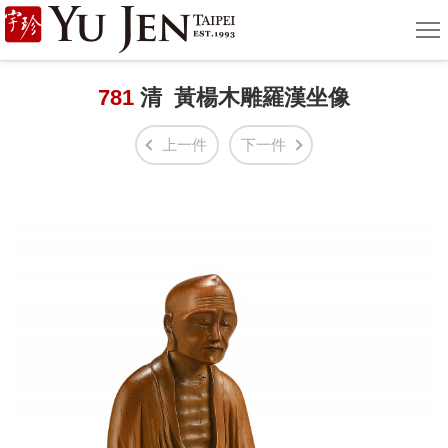
宇
選
單
珍
國
781
清 黃楊木雕羅漢坐像
際
上一件
下一件
藝
術
|
Yu
Jen
Taipei