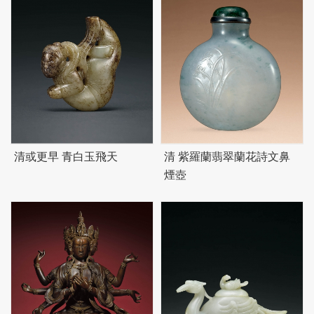
清或更早 青白玉飛天
清 紫羅蘭翡翠蘭花詩文鼻
煙壺