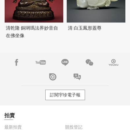
清乾隆 銅琍瑪法界妙音自
清 白玉鳳形蓋尊
在佛坐像
訂閱宇珍電子報
拍賣
最新拍賣
競投登記