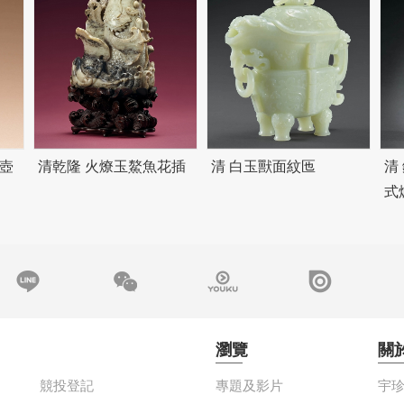
壺
清乾隆 火燎玉鰲魚花插
清 白玉獸面紋匜
清
式
瀏覽
關
競投登記
專題及影片
宇