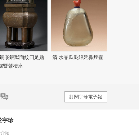
 銅嵌銀獸面紋四足鼎
清 水晶瓜瓞綿延鼻煙壺
爐暨紫檀座
訂閱宇珍電子報
於宇珍
珍介紹