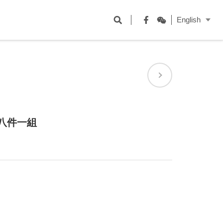
開
English
啟
Facebook
WeChat
搜
尋
欄
位
十八件一組