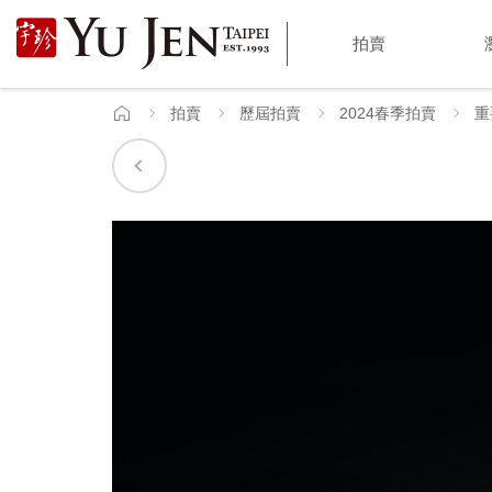
宇
拍賣
珍
國
拍賣
歷屆拍賣
2024春季拍賣
重
首
頁
際
藝
術
|
Yu
Jen
Taipei