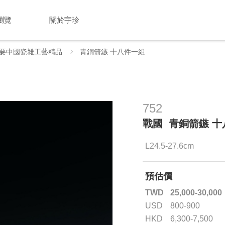
瀏覽
關於宇珍
要中國瓷雜工藝精品
青銅箭鏃 十八件一組
752
戰國 青銅箭鏃 
L24.5-27.6cm
預估價
TWD
25,000-30,000
USD
800-900
HKD
6,300-7,500