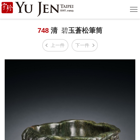
宇
選
單
珍
國
748
清
碧
玉蒼松筆筒
際
上一件
下一件
藝
術
|
Yu
Jen
Taipei