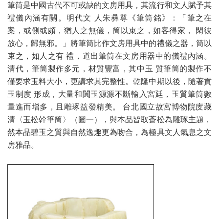
筆筒是中國古代不可或缺的文房用具，其流行和文人賦予其
禮儀內涵有關。明代文 人朱彝尊《筆筒銘》：「筆之在
案，或側或頗，猶人之無儀，筒以束之，如客得家， 閑彼
放心，歸無邪。」將筆筒比作文房用具中的禮儀之器，筒以
束之，如人之有 禮，道出筆筒在文房用器中的儀禮內涵。
清代，筆筒製作多元，材質豐富，其中玉 質筆筒的製作不
僅要求玉料大小，更講求其完整性。乾隆中期以後，隨著貢
玉制度 形成，大量和闐玉源源不斷輸入宮廷，玉質筆筒數
量進而增多，且雕琢益發精美。 台北國立故宮博物院庋藏
清〈玉松幹筆筒〉（圖一），與本品皆取蒼松為雕琢主題，
然本品碧玉之質與自然逸趣更為吻合，為極具文人氣息之文
房雅品。