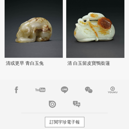
清或更早 青白玉兔
清 白玉留皮寶鴨銜蓮
訂閱宇珍電子報