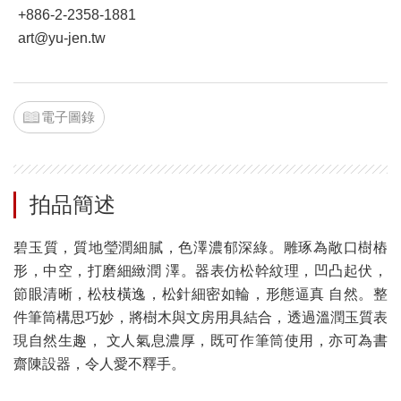
+886-2-2358-1881
art@yu-jen.tw
電子圖錄
拍品簡述
碧玉質，質地瑩潤細膩，色澤濃郁深綠。雕琢為敞口樹樁
形，中空，打磨細緻潤 澤。器表仿松幹紋理，凹凸起伏，
節眼清晰，松枝橫逸，松針細密如輪，形態逼真 自然。整
件筆筒構思巧妙，將樹木與文房用具結合，透過溫潤玉質表
現自然生趣， 文人氣息濃厚，既可作筆筒使用，亦可為書
齋陳設器，令人愛不釋手。