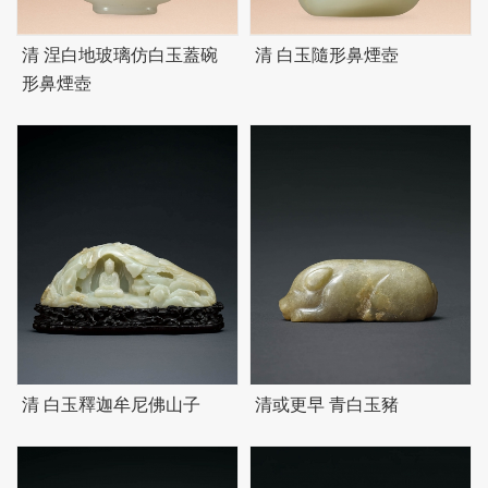
清 涅白地玻璃仿白玉蓋碗
清 白玉隨形鼻煙壺
形鼻煙壺
清 白玉釋迦牟尼佛山子
清或更早 青白玉豬