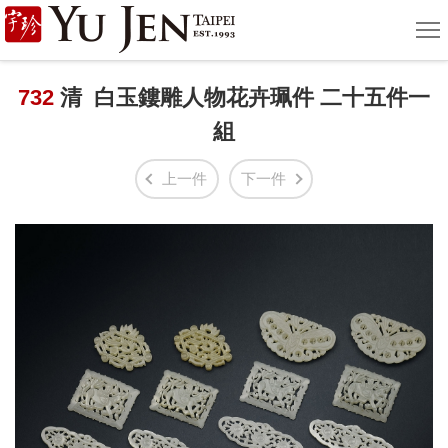
宇
選
單
珍
國
732
清 白玉鏤雕人物花卉珮件 二十五件一
組
際
藝
上一件
下一件
術
|
Yu
Jen
Taipei