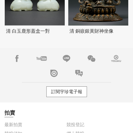
清 白玉鹿形蓋盒一對
清 銅嵌銀黃財神坐像
訂閱宇珍電子報
拍賣
最新拍賣
競投登記