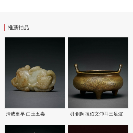
推薦拍品
清或更早 白玉五毒
明 銅阿拉伯文沖耳三足爐