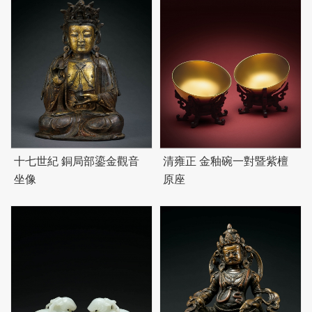
十七世紀 銅局部鎏金觀音
清雍正 金釉碗一對暨紫檀
坐像
原座