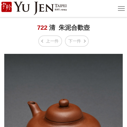
宇
選
單
珍
國
722
清 朱泥合歡壺
際
上一件
下一件
藝
術
|
Yu
Jen
Taipei