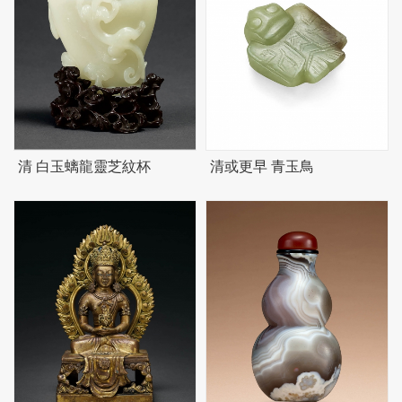
清 白玉螭龍靈芝紋杯
清或更早 青玉鳥