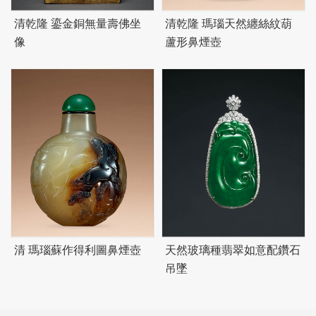
清乾隆 鎏金銅無量壽佛坐
清乾隆 瑪瑙天然纏絲紋葫
像
蘆形鼻煙壺
清 瑪瑙蘇作得利圖鼻煙壺
天然玻璃種翡翠如意配鑽石
吊墜