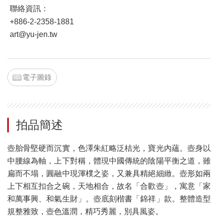
聯絡資訊：
+886-2-2358-1881
art@yu-jen.tw
電子圖錄
拍品簡述
壺胎骨堅硬而沉實，色澤朱紅略泛桔光，寶光內蘊。壺身以
中腰線為軸，上下對稱，體現中國傳統的陰陽平衡之道，雖
扁而不塌，圓融中現渾樸之姿，又兼具精絕細緻。壺形如兩
上下相互扣合之碗，天地相合，故名「合歡壺」，寓意「家
和萬事興、和氣生財」。壺底刻楷書「錦祥」款。整體造型
規整雅致，壺色溫潤，精巧秀麗，別具風姿。