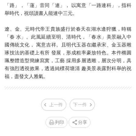
「路」，「蓮」音同「連」， 以寓意「一路連科」，指科
舉時代，祝頌讀書人能連中三元。
遼、金、元時代帝王貴族盛行於春天在湖水邊狩獵，時稱
「春 水」。此風延續至明、清時代，「春水」美景融入中
國傳統文化， 寓意吉祥。且明代玉器在繼承宋、金玉器雕
琢技法的基礎上有所 發展，形成粗率豪放特色。本件橢圓
珮整體造型簡練寫實，工藝 採用多層透雕，層次分明，具
有強烈透視效果，透過純樸荷塘清 趣美景表露對科舉的祝
福，盡發文人雅氣。
上一件
下一件
列印
分享