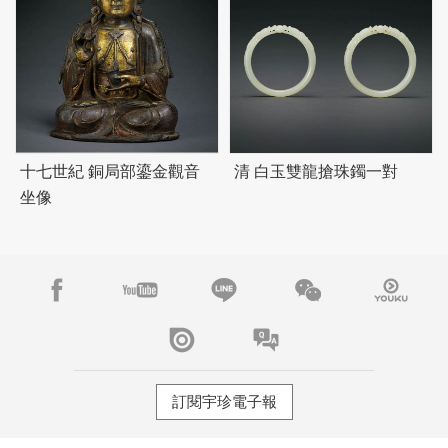
十七世紀 銅局部鎏金觀音
清 白玉雙龍搶珠鐲一對
坐像
訂閱宇珍電子報