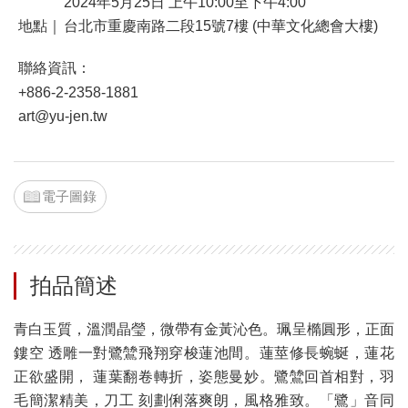
2024年5月25日 上午10:00至下午4:00
地點｜
台北市重慶南路二段15號7樓 (中華文化總會大樓)
聯絡資訊：
+886-2-2358-1881
art@yu-jen.tw
電子圖錄
拍品簡述
青白玉質，溫潤晶瑩，微帶有金黃沁色。珮呈橢圓形，正面
鏤空 透雕一對鷺鷥飛翔穿梭蓮池間。蓮莖修長蜿蜒，蓮花
正欲盛開， 蓮葉翻卷轉折，姿態曼妙。鷺鷥回首相對，羽
毛簡潔精美，刀工 刻劃俐落爽朗，風格雅致。「鷺」音同