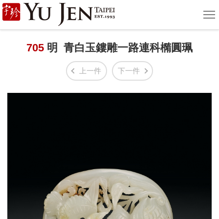
宇
選
單
珍
國
705
明 青白玉鏤雕一路連科橢圓珮
際
上一件
下一件
藝
術
|
Yu
Jen
Taipei