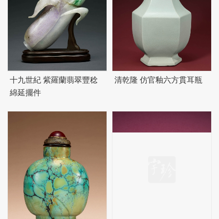
十九世紀 紫羅蘭翡翠豐稔
清乾隆 仿官釉六方貫耳瓶
綿延擺件