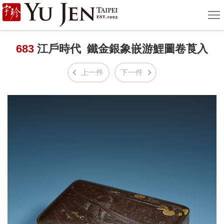
宇
選
單
珍
國
683
江戶時代 鐵金銀象嵌游鯉圖卷莨入
際
上一件
下一件
藝
術
|
Yu
Jen
Taipei