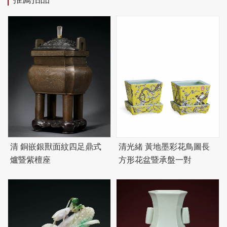
清 銅嵌銀獸面紋四足鼎式
清光緒 黃地墨彩花鳥圖長
爐暨紫檀座
方形花盆暨承盤一對