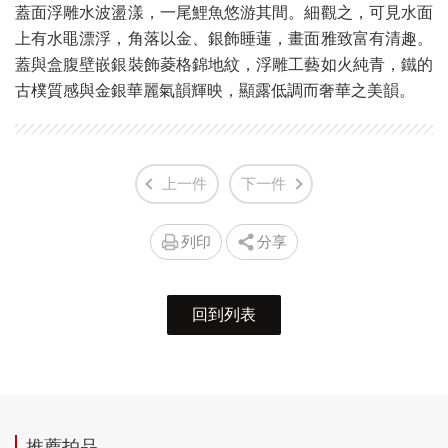
蓋面浮雕水波盪漾，一尾鯉魚悠游其間。細觀之，可見水面
上有水黽漂浮，角落以金、銀飾睡蓮，畫面雅致富有清趣。
蓋與盒腹壁嵌銀裝飾菱格錦地紋，浮雕工藝如火純青，鐵的
古樸質感與金銀華麗氣韻輝映，顯露低調而奢華之美韻。
上一件
下一件
列印
分享
回到列表
推薦拍品