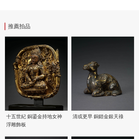
推薦拍品
十五世紀 銅鎏金持地女神
清或更早 銅錯金銀天祿
浮雕飾板