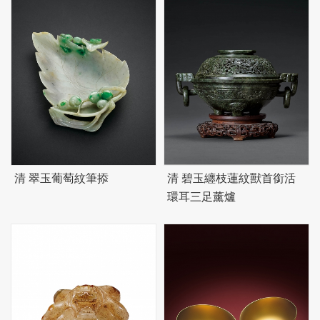
清 翠玉葡萄紋筆掭
清
碧
玉纏枝蓮紋獸首銜活
環耳三足薰爐