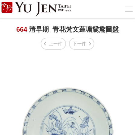
宇
選
單
珍
國
664
清早期 青花梵文蓮塘鴛鴦圖盤
際
上一件
下一件
藝
術
|
Yu
Jen
Taipei