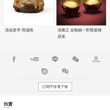
清或更早 瑪瑙熊
清雍正 金釉碗一對暨紫檀
原座
訂閱宇珍電子報
拍賣