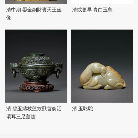
清中期 鎏金銅財寶天王坐
清或更早 青白玉鳥
像
清
碧
玉纏枝蓮紋獸首銜活
清 玉駱駝
環耳三足薰爐