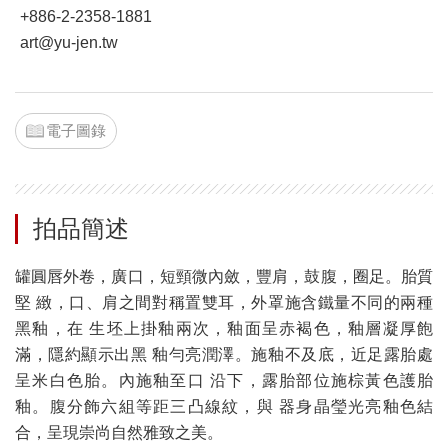
+886-2-2358-1881
art@yu-jen.tw
電子圖錄
拍品簡述
罐圓唇外卷，廣口，短頸微內斂，豐肩，鼓腹，圈足。胎質
堅 緻，口、肩之間對稱置雙耳，外罩施含鐵量不同的兩種
黑釉，在 生坯上掛釉兩次，釉面呈赤褐色，釉層凝厚飽
滿，隱約顯示出黑 釉勻亮潤澤。施釉不及底，近足露胎處
呈米白色胎。內施釉至口 沿下，露胎部位施棕黃色護胎
釉。腹分飾六組等距三凸線紋，與 器身晶瑩光亮釉色結
合，呈現崇尚自然雅致之美。