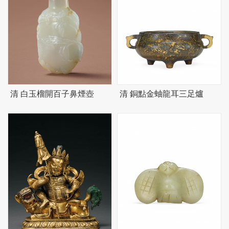
清 白玉榴開百子鼻煙壺
清 銅點金蚰龍耳三足爐