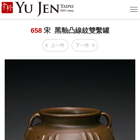
宇
選
單
珍
國
658
宋 黑釉凸線紋雙繫罐
際
上一件
下一件
藝
術
|
Yu
Jen
Taipei