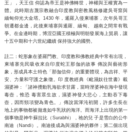
王」，天王信 仰認為帝王是神佛轉世，神權與王權實為一
體。此時期吉蔑宗教融合印度教與密教風格修建吳哥窟與
緬甸仰光大金塔。1430 年，暹羅入侵柬埔寨，次年吳哥王
朝遷都金邊，此後柬埔寨與暹羅、緬甸、 越南之間常有戰
爭。在金邊時期，博涅亞國王積極與明朝發展海上貿易，讓
十五中期和十六世紀繼續 保持強大的國勢。
註二：蛇形象在婆羅門教、印度教和佛教經典中常有出現，
柬埔寨先民吸收來自印度蛇王那伽的故事 傳說與藝術形
象，形成具本土特色「那伽信仰」的重要體現，為吉祥、平
安、力量和守護之象徵。印 度教經典《毗濕奴往世書》載
濕婆神：「諸神攪動乳海欲求甘露，當時溼婆神在海中發現
毒壺，惟恐 毒害眾生故，濕婆神發大悲心，主動吞下毒
壺，因而頸項變為青色。」傳說當渾沌初開，許多生長在
地上的事物都被拋進如牛乳狀的海洋。而海洋上出現的第一
個事物是神牛蘇拉比（Surabhi），祂的兒 子是雪白的公牛
南迪（Nandi）。南迪後成為與濕婆神的夥伴；第二個出現