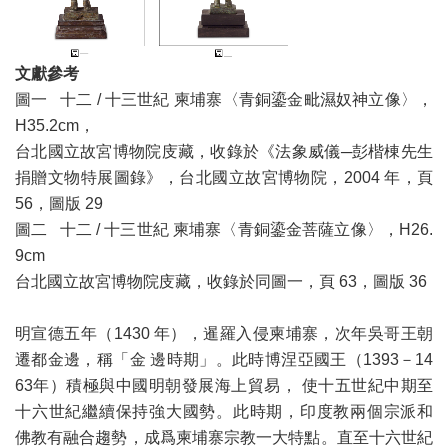
文獻參考
圖一 十二 / 十三世紀 柬埔寨〈青銅鎏金毗濕奴神立像〉，
H35.2cm，
台北國立故宮博物院庋藏，收錄於《法象威儀─彭楷棟先生
捐贈文物特展圖錄》，台北國立故宮博物院，2004 年，頁
56，圖版 29
圖二 十二 / 十三世紀 柬埔寨〈青銅鎏金菩薩立像〉，H26.
9cm
台北國立故宮博物院庋藏，收錄於同圖一，頁 63，圖版 36
明宣德五年（1430 年），暹羅入侵柬埔寨，次年吳哥王朝
遷都金邊，稱「金 邊時期」。此時博涅亞國王（1393－14
63年）積極與中國明朝發展海上貿易， 使十五世紀中期至
十六世紀繼續保持強大國勢。此時期，印度教兩個宗派和
佛教有融合趨勢，成爲柬埔寨宗教一大特點。直至十六世紀