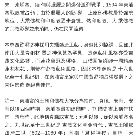
末，柬埔寨、緬 甸與暹羅之間爆發激烈戰爭，1594 年柬埔
寨戰敗被占領，由於暹羅人的影 響，上座部佛教居於強勢
地位，大乘佛教和印度教逐步衰微。然印度教、大 乘佛教
的宗教影響並未消除，仍在民間流傳。
本尊四臂濕婆神採用失蠟鑄造工藝，身軀比列協調，且如此
使用大量青銅材 質之神像甚為罕見。造像藝術風格亦受吉
蔑文化影響，而蓮花寶冠及瓔珞、 山樸圍裙綴飾一周精緻
蓮花花苞，則帶有密教藝術風格，因此本尊像應是 十六世
紀至十七世紀初，在柬埔寨皇家與中國貿易獨占權發展下之
青銅佛造 像經典佳作。
註一：柬埔寨的王朝和佛教大抵分為扶南、真臘、安哥、安
哥以後四個時期。柬埔寨最初建國時，中 國史書上稱作扶
南；隋唐時，此地稱真臘或吉蔑；元明以後，始以柬埔寨名
之。九世紀至十三世紀是 吉蔑文化黃金時代，吉蔑王闍那
跋摩二世（802—1080 年）宣揚「君權神授」自稱「天