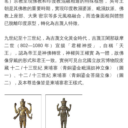
名）宗教呈現佛教和印度教混融相通的特殊樣態， 吳哥王
朝是其佛教的重要時期，實現印度教濕婆派、毗濕奴派、佛
教上座部、大乘 密宗等多元風格融合，而造像面相與體態
已脫離印度原型，轉化為吉蔑人特徵。
九世紀至十三世紀，為吉蔑文化黃金時代，吉蔑王闍那跋摩
二世（802—1080 年）宣揚「君權神授」，自稱「天
王」，認為帝王是神佛轉世，神權與王權實 為一體，故佛
像穿戴的形式和君王一致。實例可見台北國立故宮博物院庋
藏 十二 / 十三世紀 柬埔寨〈青銅鎏金毗濕奴神立像〉（圖
一）、十二 / 十三世紀 柬埔寨〈青銅鎏金菩薩立像〉（圖
二），及本尊造像皆是柬埔寨君王樣式。