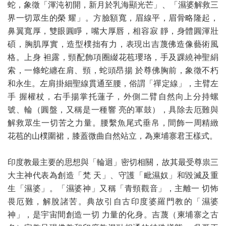
蛇，象徵「渾沌初開，新月於乳海顯光芒」、「濕婆解救三
界一切眾生的榮 耀」。方臉額寬，眉線平，眉骨略隆起，
鼻翼寬厚，雙眼圓睜，嘴大厚唇，相容寂 靜，身體圓渾壯
碩，胸肌厚實，造型樸拙有力，表現出吉蔑佛造像藝術風
格。上身 袒露，頸配飾項圈綴花苞瓔珞，手及踝繞神聖絹
索，一條蛇纏在肩、頸，蛇頭昂揚 於尊佛胸前，象徵不朽
和永生。左肩掛細聖線貫通至腰，俗謂「禪定線」，主臂左
手 握權杖，右手揚掌托蓮子，外側二臂自然向上分持螺
號、輪（圓盤，又稱是一種響 亮的軍鼓），具除去厄難與
解救眾生一切苦之力量。腰繫魚尾式垂帛，間飾一周精緻
花苞的山樸圍裙，膝蓋微曲自然站立，為柬埔寨君王樣式。
印度教最主要的思想與「輪迴」密切相關，故其最受尊祟三
大主神代表為創造「梵 天」、守護「毗濕奴」和毀滅及重
生「濕婆」。「濕婆神」又稱「青頸觀音」，主離一 切怖
畏厄難，解脫諸苦。典故引自古印度婆羅門教的「濕婆
神」，是宇宙間創造一切 力量的化身。吉蔑（柬埔寨之古