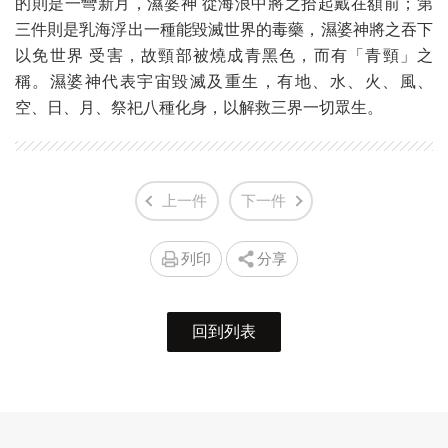
的則是一彎新月，濕婆神 從海浪中將之拾起戴在額前；第
三件則是乳海浮出一種能毀滅世界的毒藥，濕婆神將之吞下
以免世界 受害，故頸部被燒成青黑色，而有「青頸」之
稱。濕婆神代表宇宙毀滅及重生，有地、水、火、風、
空、日、月、祭祀八種化身，以解救三界一切眾生。
上一件
下一件
列印
分享
回到列表