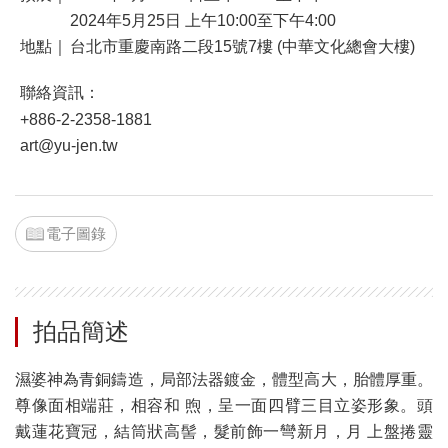
2024年5月25日 上午10:00至下午4:00
地點｜
台北市重慶南路二段15號7樓 (中華文化總會大樓)
聯絡資訊：
+886-2-2358-1881
art@yu-jen.tw
電子圖錄
拍品簡述
濕婆神為青銅鑄造，局部法器鍍金，體型高大，胎體厚重。
尊像面相端莊，相容和 煦，呈一面四臂三目立姿形象。頭
戴蓮花寶冠，結筒狀高髻，髮前飾一彎新月，月 上盤捲靈