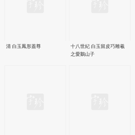
清 白玉鳳形蓋尊
十八世紀 白玉留皮巧雕羲
之愛鵝山子