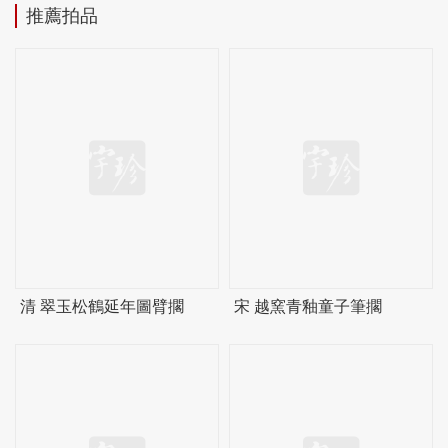
推薦拍品
清 翠玉松鶴延年圖臂擱
宋 越窯青釉童子筆擱