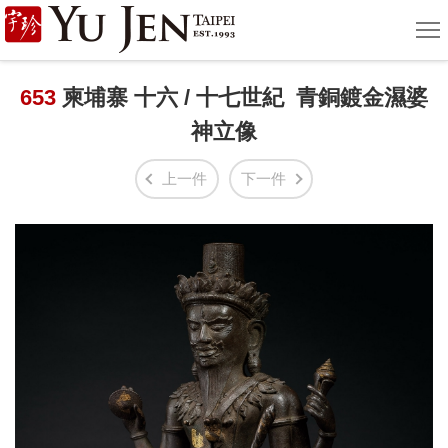
宇
選
單
珍
國
653
柬埔寨 十六 / 十七世紀 青銅鍍金濕婆
神立像
際
藝
上一件
下一件
術
|
Yu
Jen
Taipei