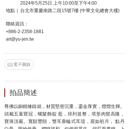
2024年5月25日 上午10:00至下午4:00
地點｜
台北市重慶南路二段15號7樓 (中華文化總會大樓)
聯絡資訊：
+886-2-2358-1881
art@yu-jen.tw
電子圖錄
拍品簡述
尊佛以銅精煉鑄就，材質堅密沉重，鎏金厚實，熠熠生輝。
頭戴五葉寶冠，螺髮飾靛 藍，排列規整，塔形肉髻高隆，
寶珠頂嚴。寬額豐頤，雙耳垂輪式耳璫，眉如初月， 點丹
白毫，眼瞼低垂，嫻靜祥和，似俯視眾生，端莊而肅穆。上