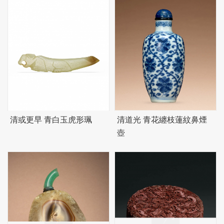
清或更早 青白玉虎形珮
清道光 青花纏枝蓮紋鼻煙
壺