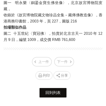
圖一 明永樂〈銅鎏金寶生佛坐像〉，北京故宮博物院庋
藏，
收錄於《故宮博物院藏文物珍品全集－藏傳佛教造像》，香
港商務印書館，2003 年，頁 227，圖版 216
拍場類似作品
圖二 十五世紀〈寶冠佛〉，拍賣於北京古天一 2010 年 12
月 9 日，編號 1009，成交價 RMB 761,600
上一件
下一件
列印
分享
回到列表