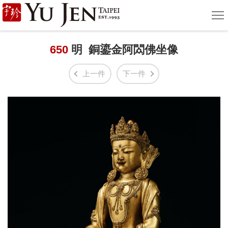
宇
選
單
珍
國
650
明 銅鎏金阿閦佛坐像
際
上一件
下一件
藝
術
|
Yu
Jen
Taipei