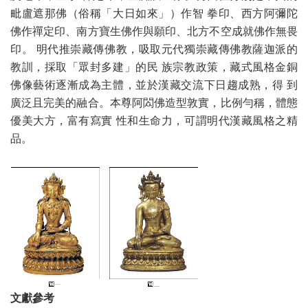
毗盧遮那佛（俗稱「大日如來」）作智 拳印、西方阿彌陀
佛作禪定印、南方寶生佛作與願印、北方不空成就佛作無畏
印。 明代推崇藏傳佛教，吸取元代獨崇藏傳佛教薩迦派的
教訓，採取「眾封多建」的民 族宗教政策，藏式風格金銅
佛像藝術逐漸成為主體，並於漢藏交流下日趨成熟，得 到
廣泛且完美的融合。本尊阿閦佛造型敦實，比例勻稱，體態
優美大方，富有寫實 性和生命力，可謂明代漢藏風格之精
品。
文獻參考