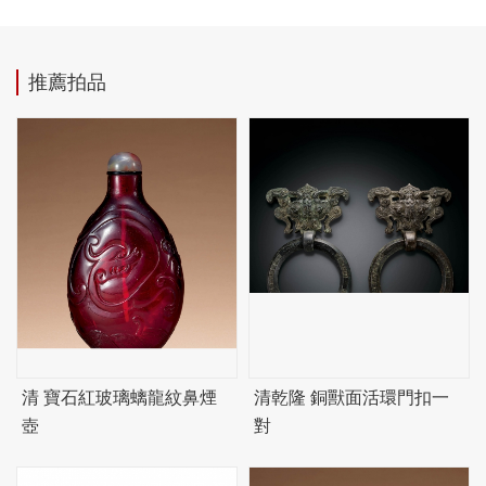
推薦拍品
清 寶石紅玻璃螭龍紋鼻煙
清乾隆 銅獸面活環門扣一
壺
對