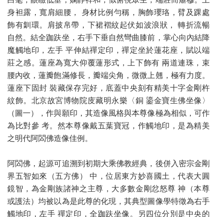
身袒露，寬肩細腰， 身材比例勻稱，胸飾瓔珞，臂及踝處
飾有釧環。肩披帛帶，下裙褶紋起伏如波浪狀， 轉折流暢
自然。結全跏趺坐，右手下垂自然彎曲膝前，掌心向內結降
魔觸地印，左手 平伸結禪定印，禪定坐於蓮花座，賦以端
莊之感。蓮座為寬大仰覆蓮形式，上下飾有 兩道連珠，束
腰內收，蓮瓣飽滿修長，瓣端尖角，微微上翹，極有力度。
蓮座下固封 裝藏保存完好，底蓋中央刻有精美十字金剛杵
紋飾。北京故宮博物院庋藏明永樂〈銅 鎏金寶生佛坐像〉
（圖一），作與願印，其造像風格與本尊像極為相似，可作
為比對參 考。然本尊像戴五葉寶冠，作觸地印，是為精美
之明代阿閦佛造像佳例。
阿閦佛，起源可追溯到初期大乘佛教經典，後併入密宗金剛
界五智如來（五方佛） 中，位居東方妙喜國土，代表大圓
鏡智，為金剛族諸神之主尊，大多數金剛忿怒尊 神（本尊
或護法）均被以為是此尊的化現，其典型圖像學特徵為右手
觸地印，左手 禪定印，全跏趺坐像。另四位分別是中央的