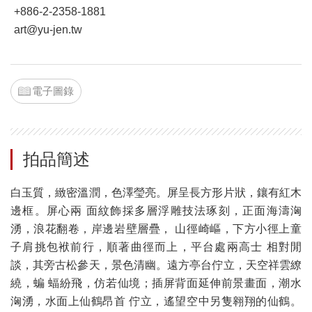
+886-2-2358-1881
art@yu-jen.tw
電子圖錄
拍品簡述
白玉質，緻密溫潤，色澤瑩亮。屏呈長方形片狀，鑲有紅木
邊框。屏心兩 面紋飾採多層浮雕技法琢刻，正面海濤洶
湧，浪花翻卷，岸邊岩壁層疊， 山徑崎嶇，下方小徑上童
子肩挑包袱前行，順著曲徑而上，平台處兩高士 相對閒
談，其旁古松參天，景色清幽。遠方亭台佇立，天空祥雲繚
繞，蝙 蝠紛飛，仿若仙境；插屏背面延伸前景畫面，潮水
洶湧，水面上仙鶴昂首 佇立，遙望空中另隻翱翔的仙鶴。