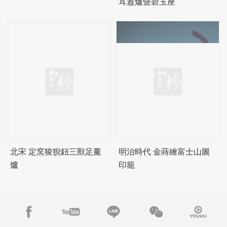
耳蓋爐暨
碧
玉座
北宋 定窯狻猊鈕三獸足薰
明治時代 金蒔繪富士山圖
爐
印籠