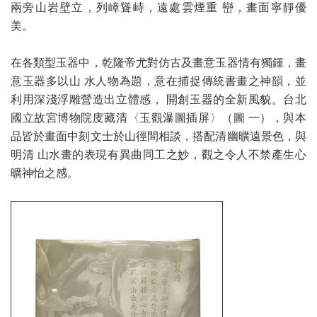
兩旁山岩壁立，列嶂聳峙，遠處雲煙重 巒，畫面寧靜優
美。
在各類型玉器中，乾隆帝尤對仿古及畫意玉器情有獨鍾，畫
意玉器多以山 水人物為題，意在捕捉傳統書畫之神韻，並
利用深淺浮雕營造出立體感， 開創玉器的全新風貌。台北
國立故宮博物院庋藏清〈玉觀瀑圖插屏〉（圖 一），與本
品皆於畫面中刻文士於山徑間相談，搭配清幽曠遠景色，與
明清 山水畫的表現有異曲同工之妙，觀之令人不禁產生心
曠神怡之感。