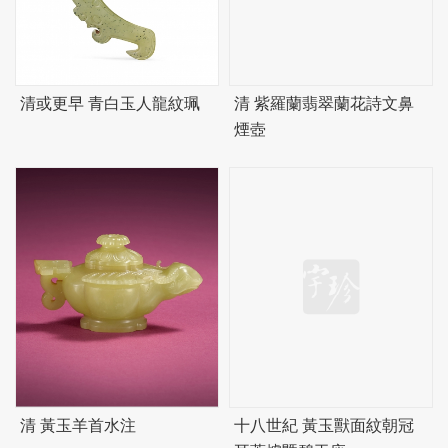
清或更早 青白玉人龍紋珮
清 紫羅蘭翡翠蘭花詩文鼻
煙壺
清 黃玉羊首水注
十八世紀 黃玉獸面紋朝冠