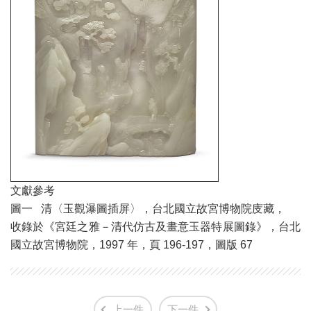
文獻參考
圖一 清〈玉觀瀑圖插屏〉，台北國立故宮博物院庋藏，
收錄於《宮廷之雅－清代仿古及畫意玉器特展圖錄》，台北
國立故宮博物院，1997 年，頁 196-197，圖版 67
上一件
下一件