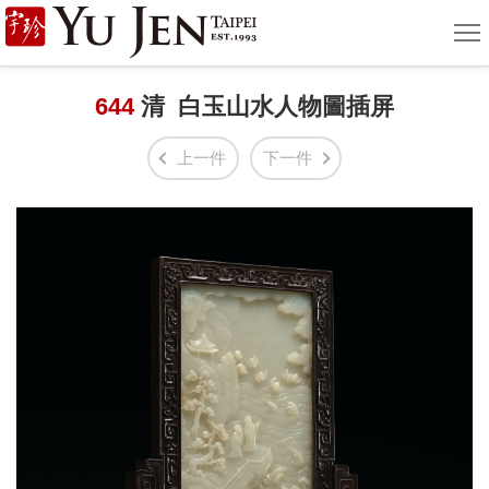
宇
選
單
珍
國
644
清 白玉山水人物圖插屏
際
上一件
下一件
藝
術
|
Yu
Jen
Taipei