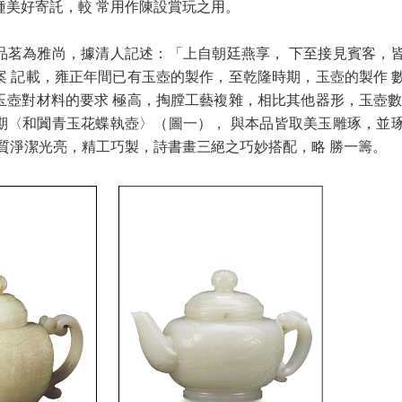
種美好寄託，較 常用作陳設賞玩之用。
品茗為雅尚，據清人記述：「上自朝廷燕享， 下至接見賓客，
案 記載，雍正年間已有玉壺的製作，至乾隆時期，玉壺的製作 
玉壺對材料的要求 極高，掏膛工藝複雜，相比其他器形，玉壺數
期〈和闐青玉花蝶執壺〉（圖一）， 與本品皆取美玉雕琢，並
玉質淨潔光亮，精工巧製，詩書畫三絕之巧妙搭配，略 勝一籌。