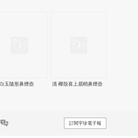
 白玉隨形鼻煙壺
清 椰殼喜上眉梢鼻煙壺
訂閱宇珍電子報