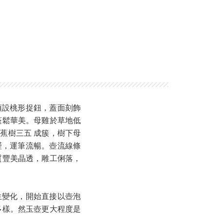
頂設桃形捉鈕，蓋面刻飾
蓬鬆華美。母雞於草地低
蕉樹三五 成簇，樹下母
謹，運筆流暢。壺流線條
質豐美晶透，雕工俐落，
生變化，開始直接以壺泡
多樣。然玉壺更大程度是