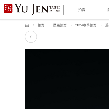
宇
拍賣
珍
國
拍賣
歷屆拍賣
2024春季拍賣
重
首
頁
際
藝
術
|
Yu
Jen
Taipei