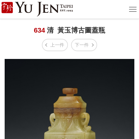
宇
選
單
珍
國
634
清 黃玉博古圖蓋瓶
際
上一件
下一件
藝
術
|
Yu
Jen
Taipei