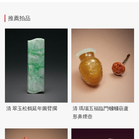
推薦拍品
清 翠玉松鶴延年圖臂擱
清 瑪瑙五福臨門蟈蟈葫蘆
形鼻煙壺