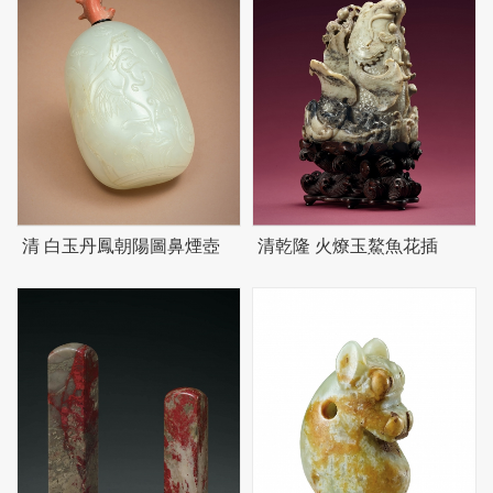
清 白玉丹鳳朝陽圖鼻煙壺
清乾隆 火燎玉鰲魚花插