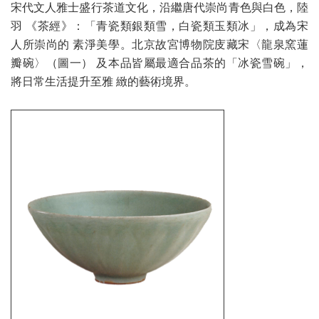
宋代文人雅士盛行茶道文化，沿繼唐代崇尚青色與白色，陸
羽 《茶經》：「青瓷類銀類雪，白瓷類玉類冰」，成為宋
人所崇尚的 素淨美學。北京故宮博物院庋藏宋〈龍泉窯蓮
瓣碗〉（圖一） 及本品皆屬最適合品茶的「冰瓷雪碗」，
將日常生活提升至雅 緻的藝術境界。