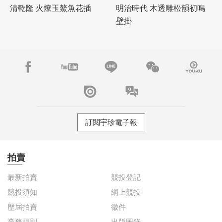
清乾隆 火燎玉鰲魚花插
明治時代 木透雕松韻初鳴
壁掛
訂閱宇珍電子報
拍賣
最新拍賣
競投登記
競投須知
網上競投
歷屆拍賣
徵件
業務規則
出版圖錄