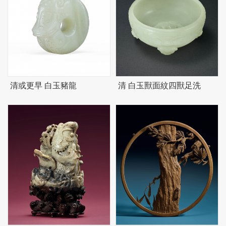
清或更早 白玉豬龍
清 白玉獸面紋四獸足洗