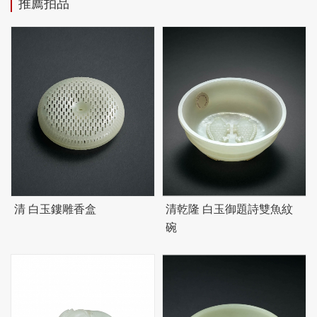
推薦拍品
清 白玉鏤雕香盒
清乾隆 白玉御題詩雙魚紋
碗