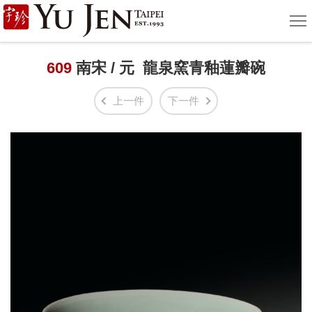
宇
選
單
珍
國
609
南宋 / 元 龍泉窯青釉蓮瓣碗
際
上一件
下一件
藝
術
|
Yu
Jen
Taipei