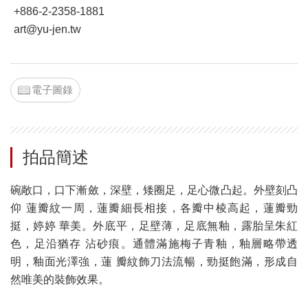
+886-2-2358-1881
art@yu-jen.tw
電子圖錄
拍品簡述
碗敞口，口下漸斂，深壁，矮圈足，足心微凸起。外壁刻凸
仰 蓮瓣紋一周，蓮瓣細長相接，各瓣中棱高起，蓮瓣勁
挺，婷婷 華美。外底平，足壁薄，足底無釉，露胎呈朱紅
色，足沿猶存 沾砂痕。通體滿施梅子青釉，釉層略帶透
明，釉面光澤強，蓮 瓣紋飾刀法流暢，勁挺飽滿，形成自
然唯美的裝飾效果。