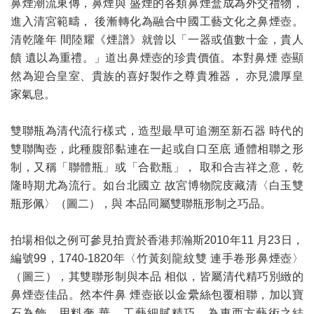
鼻煙潮流東傳，鼻煙與 盛煙的各類鼻煙盒成為外交禮物，
進入清宮範疇， 後漸轉化為融合中國工藝文化之鼻煙壺。
清乾隆年 間陸耀《煙譜》就曾以「一器或值數十金，貴人
饋 遺以為重禮。」道出鼻煙壺的珍貴價值。本對鼻煙 壺顯
然為迎合皇室、貴族的喜好製作之尊貴雅器， 亦見濃厚皇
家氣息。
雙聯瓶為清代流行樣式，造型最早可追溯至新石器 時代的
雙聯陶壺，此種腹部黏連在一起或自口至底 通體相聯之形
制，又稱「聯體瓶」或「合歡瓶」， 取和合吉祥之意，乾
隆時期尤為流行。如台北國立 故宮博物院庋藏清〈白玉雙
瓶形佩〉（圖二），與 本品同屬雙聯瓶形制之巧品。
拍場相似之例可參見拍賣於香港邦瀚斯2010年11 月23日，
編號99，1740-1820年〈竹黃刻龍紋雙 連手卷形鼻煙壺〉
（圖三），其雙聯形制與本品 相似，皆屬清代精巧別緻的
鼻煙壺佳品。然本件鼻 煙壺嵌以金纍絲包覆相聯，加以寶
石為飾，用料奢 華，工藝細膩精巧，為東西方藝術之結