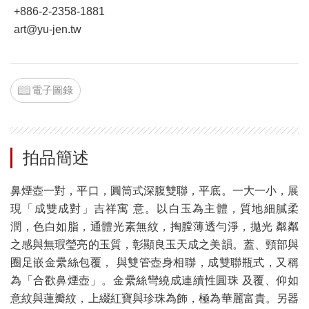
+886-2-2358-1881
art@yu-jen.tw
電子圖錄
拍品簡述
鼻煙壺一對，平口，圓筒式深腹雙聯，平底。一大一小，展
現「成雙成對」吉祥寓 意。以白玉為主體，質地細膩柔
潤，色白如脂，通體光素無紋，掏膛薄透勻淨，拋光 粼粼
之感與無瑕瑩亮的玉質，彰顯良玉天成之美韻。蓋、頸部與
圈足嵌金纍絲包覆， 與雙管壺身相聯，成雙聯瓶式，又稱
為「合歡鼻煙壺」。金纍絲彎繞成連續性圓珠 及覆、仰如
意紋與蓮瓣紋，上綴紅寶與珍珠為飾，極為華麗富貴。另器