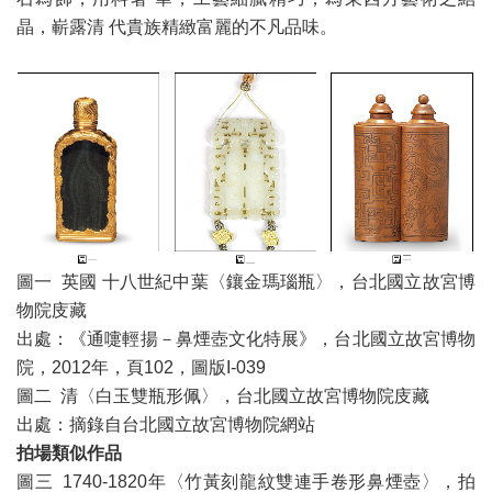
晶，嶄露清 代貴族精緻富麗的不凡品味。
圖一 英國 十八世紀中葉〈鑲金瑪瑙瓶〉，台北國立故宮博
物院庋藏
出處：《通嚏輕揚－鼻煙壺文化特展》，台北國立故宮博物
院，2012年，頁102，圖版I-039
圖二 清〈白玉雙瓶形佩〉，台北國立故宮博物院庋藏
出處：摘錄自台北國立故宮博物院網站
拍場類似作品
圖三 1740-1820年〈竹黃刻龍紋雙連手卷形鼻煙壺〉，拍