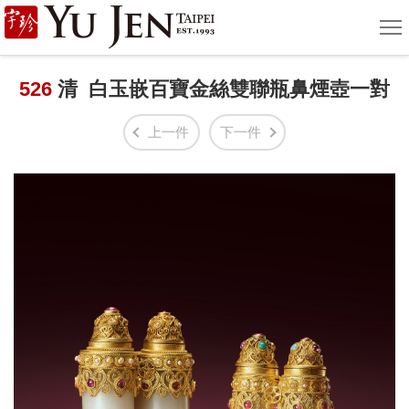
宇
選
單
珍
國
526
清 白玉嵌百寶金絲雙聯瓶鼻煙壺一對
際
上一件
下一件
藝
術
|
Yu
Jen
Taipei