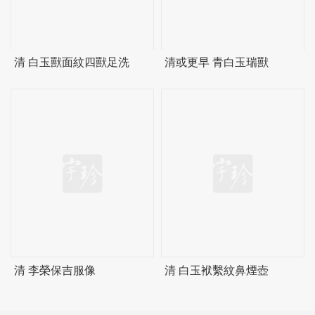
清 白玉獸面紋四獸足洗
清或更早 青白玉瑞獸
清 李榮保吉服像
清 白玉袱繫紋鼻煙壺