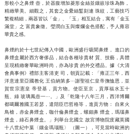
形較小之鼻煙 壺，於器腹增加菱形金絲並鑲嵌珍珠為飾，
精緻華美。細觀之，其套之金纍絲鏨刻連 珠紋，工藝技巧
繁複精細，兩器皆以「金」、「玉」相互結合，寓有「金玉
滿堂」之 富貴象徵。瑩潤白玉與燦爛金色搭配，予人雍容
華貴之感。
鼻煙約於十七世紀傳入中國，歐洲盛行吸聞鼻煙， 進口的
鼻煙盒屬於西方奢侈品，結合各種珍貴材 質、技藝，具體
呈現精緻奢華歐洲時尚，亦為珍貴 的外交禮品。據《大清
會典事例》禮部主客清吏 司，朝貢記載：「雍正三年，西
洋意達里亞國教化 王伯納第多···謝聖祖仁皇帝撫恤恩，並
賀世宗憲皇 帝登基，貢方物。使臣至京，貢厚福水五十
瓶、綠 玻璃鳳壺一···。」及「乾隆十八年三月，西洋博爾
都噶爾雅國王若瑟，遣陪臣巴哲格等，進貢方物： 自來火
鳥槍，赤金鼻煙盒，咖什倫鼻煙盒，螺鈿鼻 煙盒，瑪瑙鼻
煙盒，綠石鼻煙盒。」列舉台北國立 故宮博物院庋藏英國
十八世紀中葉〈鑲金瑪瑙瓶〉 （圖一），可見當時歐洲的