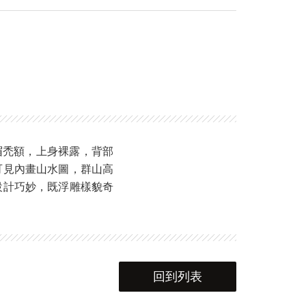
眉禿額，上身裸露，背部
可見內畫山水圖，群山高
設計巧妙，既浮雕樣貌奇
回到列表