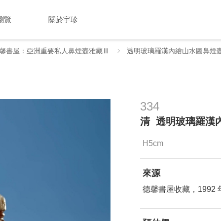
瀏覽
關於宇珍
馨書屋：亞洲重要私人鼻煙壺雅藏Ⅲ
透明玻璃羅漢內繪山水圖鼻煙
334
清 透明玻璃羅漢
H5cm
來源
德馨書屋收藏，1992 年