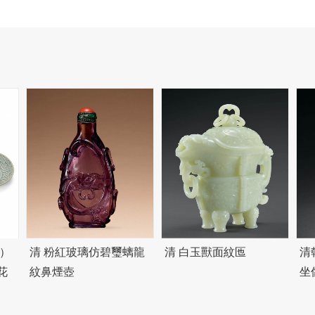
製）
清 粉紅玻璃仿
碧
璽螭龍
清 白玉獸面紋匜
清
花
紋鼻煙壺
坐