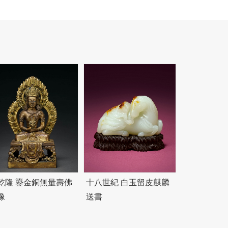
乾隆 鎏金銅無量壽佛
十八世紀 白玉留皮麒麟
像
送書