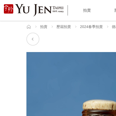
宇
拍賣
珍
國
拍賣
歷屆拍賣
2024春季拍賣
德
首
頁
際
藝
術
|
Yu
Jen
Taipei