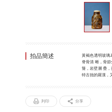
拍品簡述
黃褐色透明玻璃
脊骨清 晰，骨
聳，岩壁層 疊
特古拙的羅漢，
列印
分享