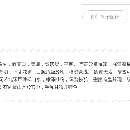
電子圖錄
為材，壺直口，豐肩，筒形腹，平底。 面高浮雕羅漢，羅漢濃
節分明，下著花褲，曲腿蹲坐於地，姿勢豪邁。 餘處光素，清透
，宛若北宋巨碑式山水，雄渾壯闊，氣勢恢弘。整體 造型玲瓏，
又 有內畫山水於其中，罕見且獨具特色。