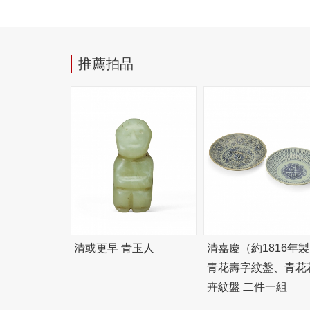
推薦拍品
清或更早 青玉人
清嘉慶（約1816年
青花壽字紋盤、青花
卉紋盤 二件一組