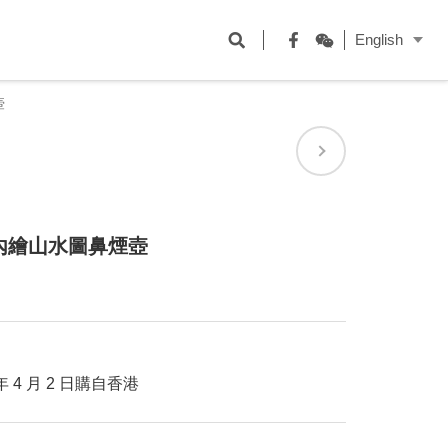
開
English
啟
Facebook
WeChat
搜
壺
尋
欄
位
內繪山水圖鼻煙壺
 4 月 2 日購自香港