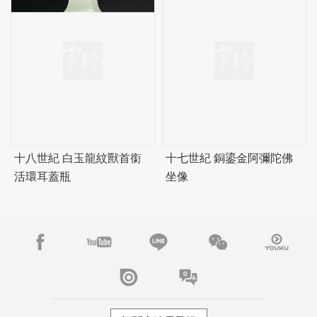
十八世紀 白玉龍紋獸首銜
十七世紀 銅鎏金阿彌陀佛
活環耳蓋瓶
坐像