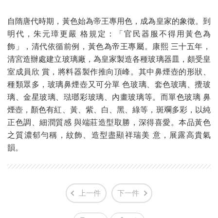
自隋唐代時期，黃色始為帝王專用色，成為皇家的象徵。到
明代，朱元璋更嚴 格規定：「官民器服不得用黃色為
飾」，清代依循前例，黃色為帝王專屬。康熙 三十五年，
清宮造辦處建立玻璃廠，為皇家製造各種玻璃器皿，頗受皇
室成員欣 賞，將料器製作推向頂峰。其中鼻煙壺的形狀、
種類眾多，玻璃鼻煙壺又可分單 色玻璃、套色玻璃、攪玻
璃、金星玻璃、琺瑯彩玻璃、內畫玻璃等。而單色玻璃 鼻
煙壺，顏色有紅、黃、紫、白、黑、綠等，斑斕多彩，以純
正色調、細潤質感 與端莊造型取勝，深得喜愛。本品黃色
之質濃郁勻稱，紋飾、造型盡顯祥瑞美 意，展露高貴氣
韻。
上一件
下一件