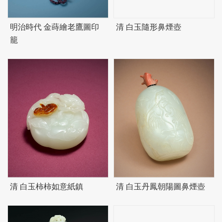
明治時代 金蒔繪老鷹圖印
清 白玉隨形鼻煙壺
籠
清 白玉柿柿如意紙鎮
清 白玉丹鳳朝陽圖鼻煙壺