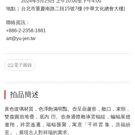
2024年5月25日 上午10:00至下午4:00
地點｜
台北市重慶南路二段15號7樓 (中華文化總會大樓)
聯絡資訊：
+886-2-2358-1881
art@yu-jen.tw
電子圖錄
拍品簡述
黃色玻璃材質，色澤飽滿明豔。壺呈葫蘆形，敞口，束頸，
雙腹圓鼓堆疊，底內 凹。壺身通體雕琢雲蝠紋，蝙蝠展翅
遨翔，祥雲迤邐，瑞蝠匯聚，寓意「千祥雲 集，洪福紛
至」，展現古人對祥瑞的冀求。