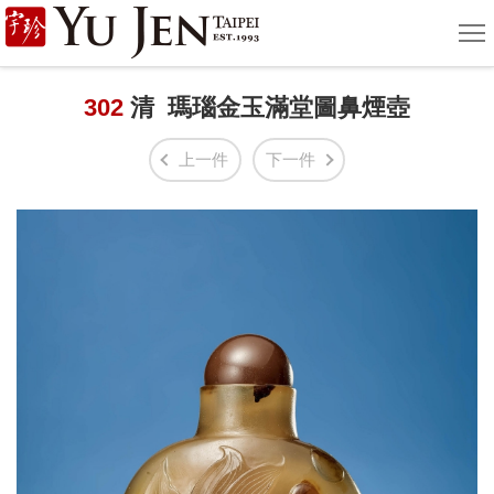
宇
選
單
珍
國
302
清 瑪瑙金玉滿堂圖鼻煙壺
際
上一件
下一件
藝
術
|
Yu
Jen
Taipei