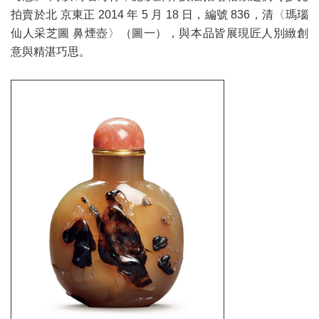
拍賣於北 京東正 2014 年 5 月 18 日，編號 836，清〈瑪瑙
仙人采芝圖 鼻煙壺〉（圖一），與本品皆展現匠人別緻創
意與精湛巧思。