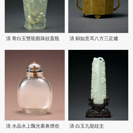
清 青白玉雙龍戲珠紋蓋瓶
清 銅如意耳八方三足爐
清 水晶水上飄光素鼻煙壺
清 白玉九龍紋圭