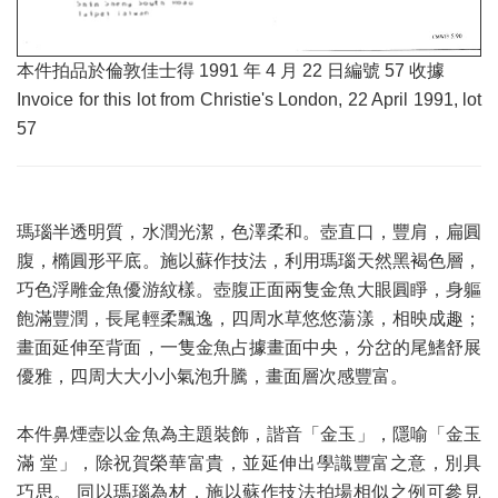
本件拍品於倫敦佳士得 1991 年 4 月 22 日編號 57 收據
Invoice for this lot from Christie's London, 22 April 1991, lot
57
瑪瑙半透明質，水潤光潔，色澤柔和。壺直口，豐肩，扁圓
腹，橢圓形平底。施以蘇作技法，利用瑪瑙天然黑褐色層，
巧色浮雕金魚優游紋樣。壺腹正面兩隻金魚大眼圓睜，身軀
飽滿豐潤，長尾輕柔飄逸，四周水草悠悠蕩漾，相映成趣；
畫面延伸至背面，一隻金魚占據畫面中央，分岔的尾鰭舒展
優雅，四周大大小小氣泡升騰，畫面層次感豐富。
本件鼻煙壺以金魚為主題裝飾，諧音「金玉」，隱喻「金玉
滿 堂」，除祝賀榮華富貴，並延伸出學識豐富之意，別具
巧思。 同以瑪瑙為材，施以蘇作技法拍場相似之例可參見