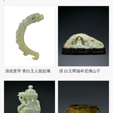
清或更早 青白玉人龍紋珮
清 白玉釋迦牟尼佛山子