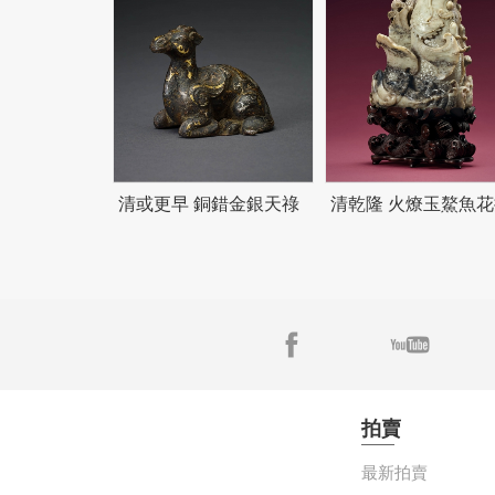
清或更早 銅錯金銀天祿
清乾隆 火燎玉鰲魚花
拍賣
最新拍賣