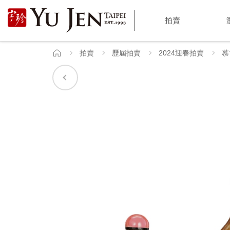
宇
拍賣
珍
國
拍賣
歷屆拍賣
2024迎春拍賣
慕
首
頁
際
藝
術
|
Yu
Jen
Taipei