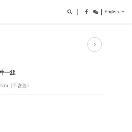
開
English
啟
Facebook
WeChat
搜
尋
欄
位
件一組
6.2cm（不含蓋）