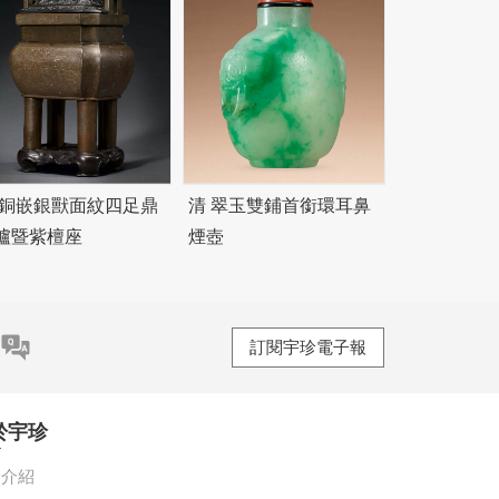
 銅嵌銀獸面紋四足鼎
清 翠玉雙鋪首銜環耳鼻
爐暨紫檀座
煙壺
訂閱宇珍電子報
於宇珍
珍介紹