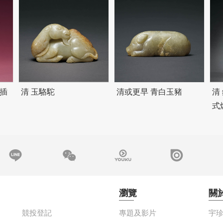
插
清 玉駱駝
清或更早 青白玉豬
清
式
瀏覽
關
競投登記
專題及影片
宇