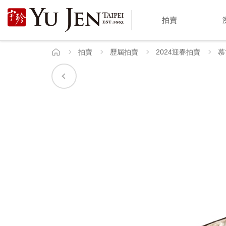
宇
拍賣
珍
國
拍賣
歷屆拍賣
2024迎春拍賣
慕
首
頁
際
藝
術
|
Yu
Jen
Taipei