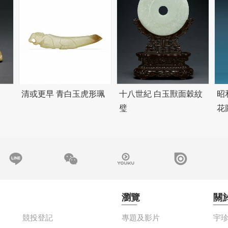
清或更早 青白玉虎形珮
十八世紀 白玉獸面穀紋
昭
璧
花
瀏覽
關
競投登記
專題及影片
宇