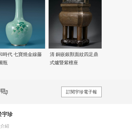
和時代 七寶燒金線藤
清 銅嵌銀獸面紋四足鼎
圖瓶
式爐暨紫檀座
訂閱宇珍電子報
於宇珍
珍介紹