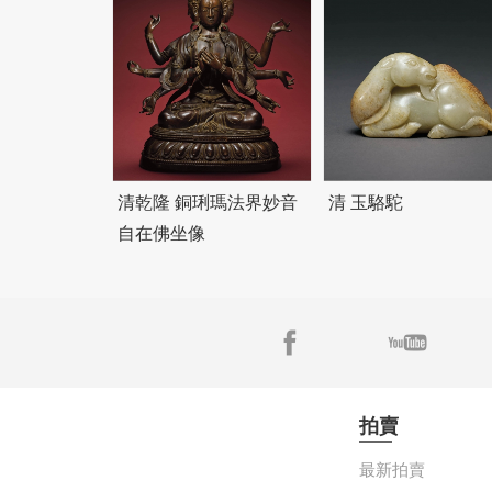
清乾隆 銅琍瑪法界妙音
清 玉駱駝
自在佛坐像
拍賣
最新拍賣