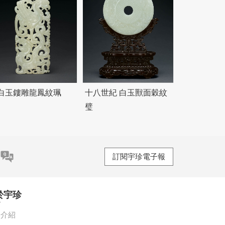
白玉鏤雕龍鳳紋珮
十八世紀 白玉獸面穀紋
璧
訂閱宇珍電子報
於宇珍
珍介紹