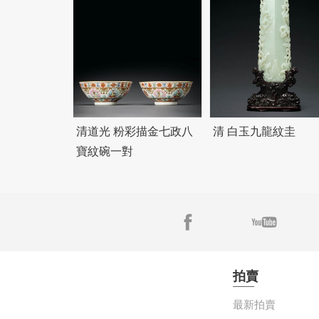
清道光 粉彩描金七政八
清 白玉九龍紋圭
寶紋碗一對
拍賣
最新拍賣