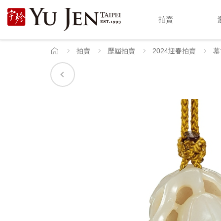
宇
拍賣
珍
國
拍賣
歷屆拍賣
2024迎春拍賣
慕
首
頁
際
藝
術
|
Yu
Jen
Taipei