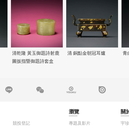
清乾隆 黃玉御題詩射鹿
清 銅點金朝冠耳爐
青
圖扳指暨御題詩套盒
瀏覽
關
競投登記
專題及影片
宇