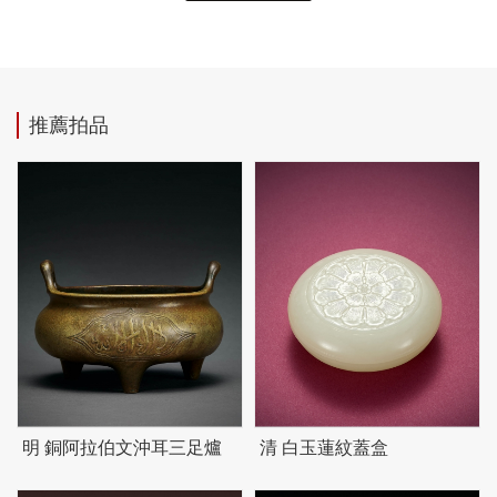
推薦拍品
明 銅阿拉伯文沖耳三足爐
清 白玉蓮紋蓋盒