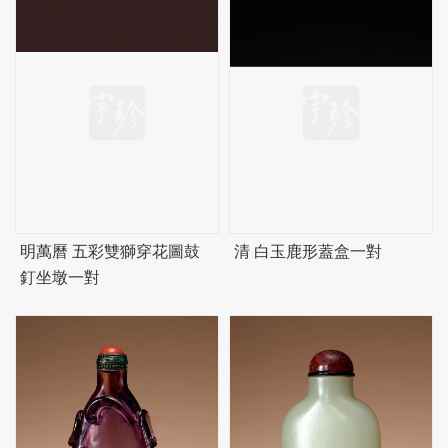
明萬曆 五彩雙獅穿花圖鼓
清 白玉鹿形蓋盒一對
釘坐墩一對