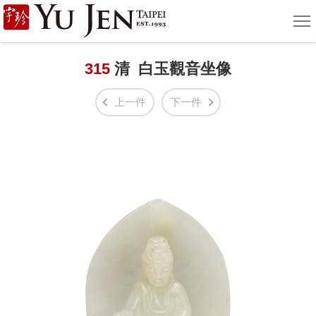
宇
選
單
珍
國
315
清 白玉觀音坐像
際
上一件
下一件
藝
術
|
Yu
Jen
Taipei