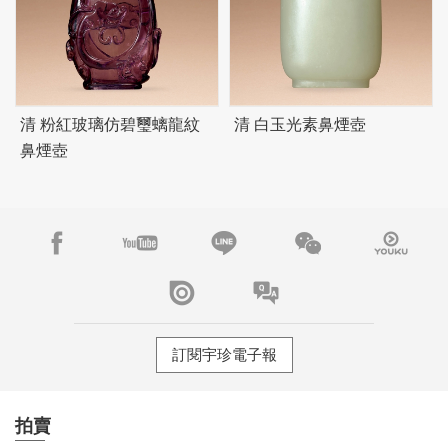
清 粉紅玻璃仿
碧
璽螭龍紋
清 白玉光素鼻煙壺
鼻煙壺
訂閱宇珍電子報
拍賣